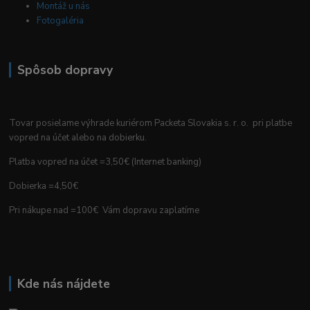
Montáž u nás
Fotogaléria
Spôsob dopravy
Tovar posielame výhrade kuriérom Packeta Slovakia s. r. o. pri platbe
vopred na účet alebo na dobierku.
Platba vopred na účet =3,50€ (Internet banking)
Dobierka =4,50€
Pri nákupe nad =100€ Vám dopravu zaplatíme
Kde nás nájdete