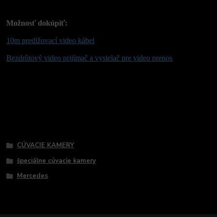
Možnosť dokúpiť:
10m predlžovací video kábel
Bezdrôtový video prijímač a vysielač pre video prenos
Tovar zaradený v kategóriách
CÚVACIE KAMERY
špeciálne cúvacie kamery
Mercedes