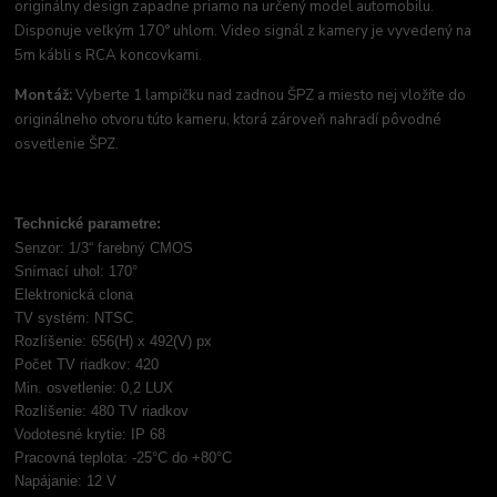
originálny design zapadne priamo na určený model automobilu.
Disponuje veľkým 170° uhlom. Video signál z kamery je vyvedený na
5m kábli s RCA koncovkami.
Montáž:
Vyberte 1 lampičku nad zadnou ŠPZ a miesto nej vložíte do
originálneho otvoru túto kameru,
ktorá zároveň nahradí pôvodné
osvetlenie ŠPZ.
Technické parametre:
Senzor: 1/3“ farebný CMOS
Snímací uhol: 170°
Elektronická clona
TV systém: NTSC
Rozlíšenie: 656(H) x 492(V) px
Počet TV riadkov: 420
Min. osvetlenie: 0,2 LUX
Rozlíšenie: 480 TV riadkov
Vodotesné krytie: IP 68
Pracovná teplota: -25°C do +80°C
Napájanie: 12 V