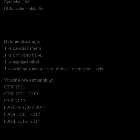
Spotreba: 1W
Dĺžka video kábla: 6 m
Balenie obsahuje:
1 ks cúvacia kamera
1 ks 6 m video kábel
1 ks napájací kábel
1 ks schéma + návod na použitie v slovenskom jazyku
Vhodné pre automobily:
C200 2011
C260 2011- 2013
C300 2013
E200/ C63 AMG 2012
E200L 2011- 2012
E300L 2013- 2014