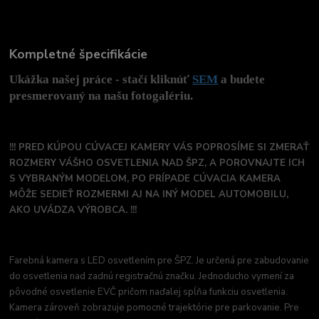
Kompletné špecifikácie
Ukážka našej práce - stačí kliknúť
SEM
a budete
presmerovaný na našu fotogalériu.
!!! PRED KÚPOU CÚVACEJ KAMERY VÁS POPROSÍME SI ZMERAŤ
ROZMERY VÁŠHO OSVETLENIA NAD ŠPZ, A POROVNAJTE ICH
S VYBRANÝM MODELOM, PO PRÍPADE CÚVACIA KAMERA
MÔŽE SEDIEŤ ROZMERMI AJ NA INÝ MODEL AUTOMOBILU,
AKO UVÁDZA VÝROBCA. !!!
Farebná kamera s LED osvetlením pre ŠPZ. Je určená pre zabudovanie
do osvetlenia nad zadnú registračnú značku. Jednoducho vymení za
pôvodné osvetlenie EVČ pričom naďalej spĺňa funkciu osvetlenia.
Kamera zároveň zobrazuje pomocné trajektórie pre parkovanie. Pre