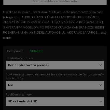
Ukážka našej práce - stačí kliknúť SEM a budete presmerovaný na našu
fotogalériu. !!! PRED KÚPOU CÚVACEJ KAMERY VÁS POPROSÍME SI
ZMERAŤ ROZMERY VÁŠHO OSVETLENIA NAD ŠPZ, A POROVNAJTE ICH
S VYBRANÝM MODELOM, PO PRÍPADE CÚVACIA KAMERA MÔŽE SEDIEŤ
ROZMERMI AJ NA INÝ MODEL AUTOMOBILU, AKO UVÁDZA VÝROB...
celý
popis
Dostupnosť
Skladom
Bezdrôtový prenos
Rozšírenie kamery o dynamické trajektórie - natáčanie čiar pri cúvaní v
smere jazdy
Rozlíšenie kamery