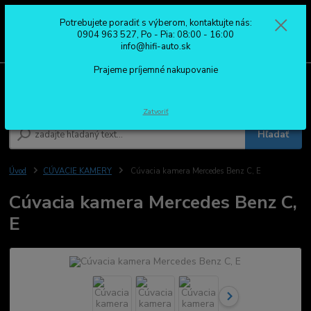
Potrebujete poradiť s výberom, kontaktujte nás:
0
ks
0904 963 527
0904 963 527, Po - Pia: 08:00 - 16:00
za
0,00 €
Po - Pia: 08:00 - 16:00
info@hifi-auto.sk
Prajeme príjemné nakupovanie
Menu
Zatvoriť
Hľadať
Úvod
CÚVACIE KAMERY
Cúvacia kamera Mercedes Benz C, E
Cúvacia kamera Mercedes Benz C,
E