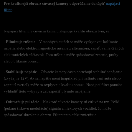
Pre kvalitnejší obraz z cúvacej kamery odporúčame dokúpiť
napájací
filter
.
Napájací filter pre cúvaciu kameru zlepšuje kvalitu obrazu tým, že:
- Eliminuje rušenie
– V mnohých autách sa môže vyskytovať kolísanie
napätia alebo elektromagnetické rušenie z alternátora, zapaľovania či iných
elektronických súčiastok. Toto rušenie môže spôsobovať zrnenie, pruhy
alebo blikanie obrazu.
- Stabilizuje napätie
– Cúvacie kamery často potrebujú stabilné napájanie
(zvyčajne 12V). Ak sa napätie mení (napríklad pri naštartovaní auta alebo
zapnutí svetiel), môže to ovplyvniť kvalitu obrazu. Napájací filter pomáha
vyhladiť tieto výkyvy a zabezpečiť plynulé napájanie.
- Odstraňuje pulzácie
– Niektoré cúvacie kamery sú citlivé na tzv. PWM
(pulznú šírkovú moduláciu) signálu z niektorých vozidiel, čo môže
spôsobovať skreslenie obrazu. Filter tento efekt zmierňuje.