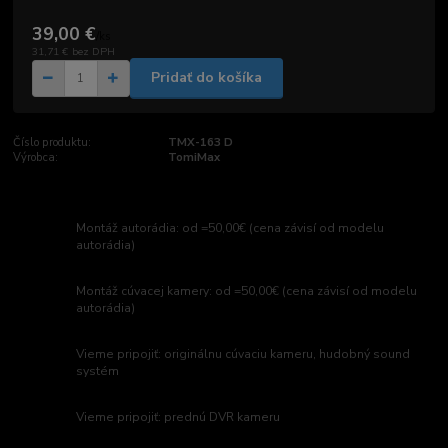
39,00 €
/
ks
31,71 €
bez DPH
Pridať do košíka
Číslo produktu:
TMX-163 D
Výrobca:
TomiMax
Montáž autorádia: od =50,00€ (cena závisí od modelu
autorádia)
Montáž cúvacej kamery: od =50,00€ (cena závisí od modelu
autorádia)
Vieme pripojiť: originálnu cúvaciu kameru, hudobný sound
systém
Vieme pripojiť: prednú DVR kameru