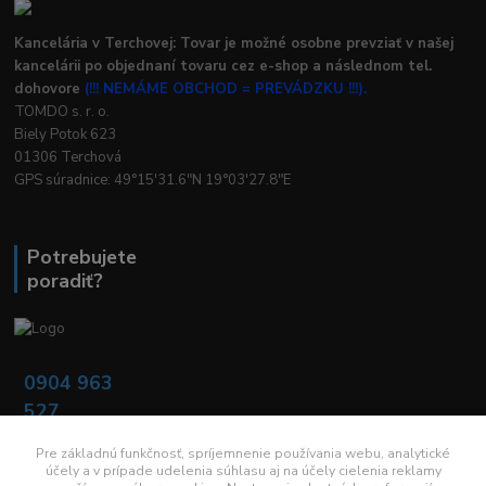
Kancelária v Terchovej: Tovar je možné osobne prevziať v našej
kancelárii po objednaní tovaru cez e-shop a následnom tel.
dohovore
(!!! NEMÁME OBCHOD = PREVÁDZKU !!!).
TOMDO s. r. o.
Biely Potok 623
01306 Terchová
GPS súradnice: 49°15'31.6"N 19°03'27.8"E
Potrebujete
poradiť?
0904 963
527
Po - Pia: 08:00 -
16:00
Pre základnú funkčnosť, spríjemnenie používania webu, analytické
účely a v prípade udelenia súhlasu aj na účely cielenia reklamy