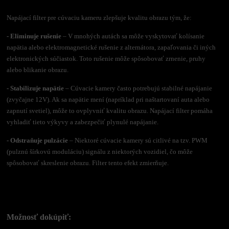
Napájací filter pre cúvaciu kameru zlepšuje kvalitu obrazu tým, že:
- Eliminuje rušenie
– V mnohých autách sa môže vyskytovať kolísanie
napätia alebo elektromagnetické rušenie z alternátora, zapaľovania či iných
elektronických súčiastok. Toto rušenie môže spôsobovať zrnenie, pruhy
alebo blikanie obrazu.
- Stabilizuje napätie
– Cúvacie kamery často potrebujú stabilné napájanie
(zvyčajne 12V). Ak sa napätie mení (napríklad pri naštartovaní auta alebo
zapnutí svetiel), môže to ovplyvniť kvalitu obrazu. Napájací filter pomáha
vyhladiť tieto výkyvy a zabezpečiť plynulé napájanie.
- Odstraňuje pulzácie
– Niektoré cúvacie kamery sú citlivé na tzv. PWM
(pulznú šírkovú moduláciu) signálu z niektorých vozidiel, čo môže
spôsobovať skreslenie obrazu. Filter tento efekt zmierňuje.
Možnosť dokúpiť: