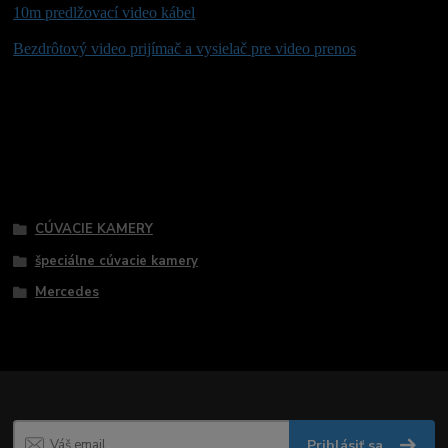
10m predlžovací video kábel
Bezdrôtový video prijímač a vysielač pre video prenos
Tovar zaradený v kategóriách
CÚVACIE KAMERY
špeciálne cúvacie kamery
Mercedes
Prihlásiť sa