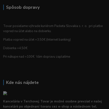
Spôsob dopravy
Tovar posielame výhrade kuriérom Packeta Slovakia s. r. o. pri platbe
vopred na účet alebo na dobierku.
Platba vopred na účet =3,50€ (Internet banking)
Dobierka =4,50€
Pri nákupe nad =100€ Vám dopravu zaplatíme
Kde nás nájdete
Kancelária v Terchovej: Tovar je možné osobne prevziať v našej
kancelárii po objednaní tovaru cez e-shop a následnom tel.