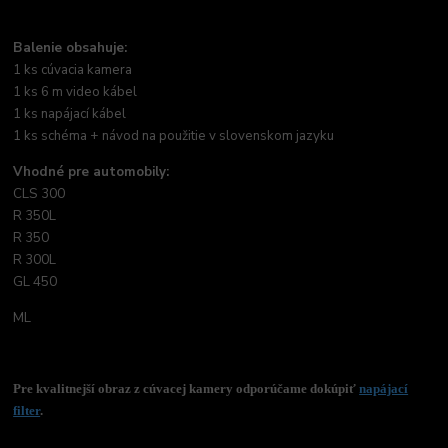
Balenie obsahuje:
1 ks cúvacia kamera
1 ks 6 m video kábel
1 ks napájací kábel
1 ks schéma + návod na použitie v slovenskom jazyku
Vhodné pre automobily:
CLS 300
R 350L
R 350
R 300L
GL 450
ML
Pre kvalitnejší obraz z cúvacej kamery odporúčame dokúpiť
napájací
filter
.