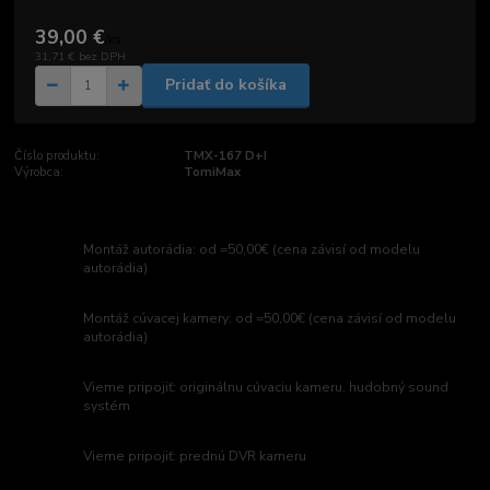
39,00 €
/
ks
31,71 €
bez DPH
Pridať do košíka
Číslo produktu:
TMX-167 D+I
Výrobca:
TomiMax
Montáž autorádia: od =50,00€ (cena závisí od modelu
autorádia)
Montáž cúvacej kamery: od =50,00€ (cena závisí od modelu
autorádia)
Vieme pripojiť: originálnu cúvaciu kameru, hudobný sound
systém
Vieme pripojiť: prednú DVR kameru