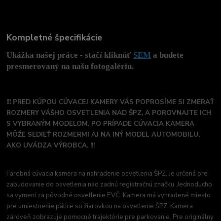
Kompletné špecifikácie
Ukážka našej práce - stačí kliknúť
SEM
a budete
presmerovaný na našu fotogalériu.
!!! PRED KÚPOU CÚVACEJ KAMERY VÁS POPROSÍME SI ZMERAŤ
ROZMERY VÁŠHO OSVETLENIA NAD ŠPZ, A POROVNAJTE ICH
S VYBRANÝM MODELOM, PO PRÍPADE CÚVACIA KAMERA
MÔŽE SEDIEŤ ROZMERMI AJ NA INÝ MODEL AUTOMOBILU,
AKO UVÁDZA VÝROBCA. !!!
Farebná cúvacia kamera na nahradenie osvetlenia ŠPZ. Je určená pre
zabudovanie do osvetlenia nad zadnú registračnú značku. Jednoducho
sa vymení za pôvodné osvetlenie EVČ. Kamera má vyhradené miesto
pre umiestnenie pätice so žiarovkou na osvetlenie ŠPZ. Kamera
zároveň zobrazuje pomocné trajektórie pre parkovanie. Pre originálny