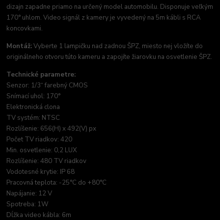
dizajn zapadne priamo na určený model automobilu. Disponuje veľkým
170° uhlom. Video signál z kamery je vyvedený na 5m kábli s RCA
koncovkami.
Montáž:
Vyberte 1 lampičku nad zadnou ŠPZ, miesto nej vložíte do
originálneho otvoru túto kameru a zapojíte žiarovku na osvetlenie ŠPZ.
Technické parametre:
Senzor: 1/3“ farebný CMOS
Snímací uhol: 170°
Elektronická clona
TV systém: NTSC
Rozlíšenie: 656(H) x 492(V) px
Počet TV riadkov: 420
Min. osvetlenie: 0,2 LUX
Rozlíšenie: 480 TV riadkov
Vodotesné krytie: IP 68
Pracovná teplota: -25°C do +80°C
Napájanie: 12 V
Spotreba: 1W
Dĺžka video kábla: 6m