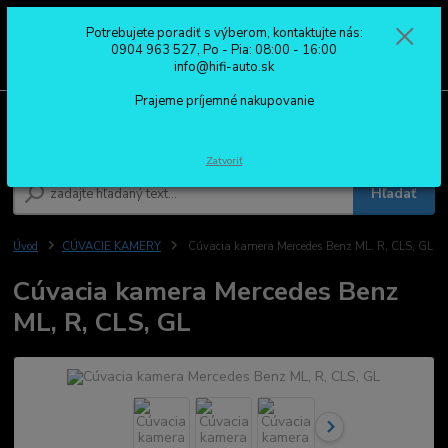
Potrebujete poradiť s výberom, kontaktujte nás:
0
ks
0904 963 527
0904 963 527, Po - Pia: 08:00 - 16:00
za
0,00 €
Po - Pia: 08:00 - 16:00
info@hifi-auto.sk
Prajeme príjemné nakupovanie
Menu
Zatvoriť
Hľadať
Úvod
CÚVACIE KAMERY
Cúvacia kamera Mercedes Benz ML, R, CLS, GL
Cúvacia kamera Mercedes Benz
ML, R, CLS, GL