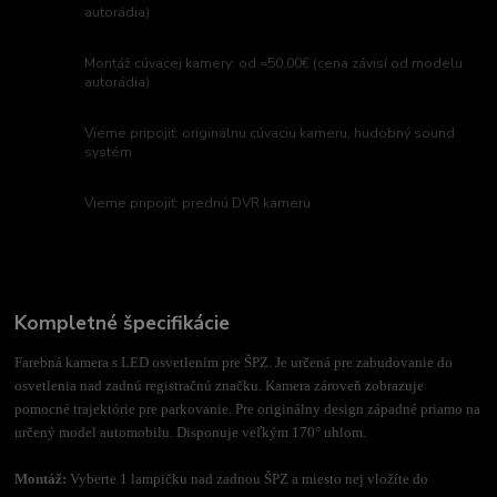
autorádia)
Montáž cúvacej kamery: od =50,00€ (cena závisí od modelu
autorádia)
Vieme pripojiť: originálnu cúvaciu kameru, hudobný sound
systém
Vieme pripojiť: prednú DVR kameru
Kompletné špecifikácie
Farebná kamera s LED osvetlením pre ŠPZ. Je určená pre zabudovanie do
osvetlenia nad zadnú registračnú značku. Kamera zároveň zobrazuje
pomocné trajektórie pre parkovanie. Pre originálny design západné priamo na
určený model automobilu. Disponuje veľkým 170° uhlom.
Montáž:
Vyberte 1 lampičku nad zadnou ŠPZ a miesto nej vložíte do