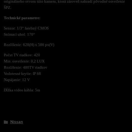
originálneho otvoru túto kameru, ktorá zároveň nahradí pôvodné osvetlenie
ŠPZ.
Technické parametre:
Senzor: 1/3“ farebný CMOS
Snímací uhol: 170°
Rozlíšenie: 628(H) x 586 px(V)
Počet TV riadkov: 420
Min. osvetlenie: 0,2 LUX
Rozlíšenie: 480TV riadkov
Vodotesné krytie: IP 68
Napájanie: 12 V
Dĺžka video kábla: 5m
Tovar zaradený v kategóriách
Nissan