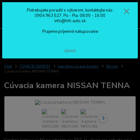
Potrebujete poradiť s výberom, kontaktujte nás:
0
ks
0904 963 527
0904 963 527, Po - Pia: 08:00 - 16:00
za
0,00 €
Po - Pia: 08:00 - 16:00
info@hifi-auto.sk
Prajeme príjemné nakupovanie
Menu
Hľadať
Zatvoriť
Úvod
CÚVACIE KAMERY
špeciálne cúvacie kamery
Nissan
Cúvacia kamera NISSAN TENNA
Cúvacia kamera NISSAN TENNA