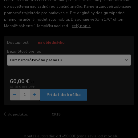
Farebná kamera s LED osvetlením pre ŠPZ. Je určená pre zabudovanie
do osvetlenia nad zadnú registračnú značku. Kamera zároveň zobrazuje
pomocné trajektórie pre parkovanie. Pre originálny design západné
priamo na určený model automobilu. Disponuje veľkým 170° uhlom.
Montáž: Vyberte 1 lampičku nad zad...
celý popis
Dostupnosť
na objednávku
Bezdrôtový prenos
60,00 €
/
ks
48,78 €
bez DPH
Pridať do košíka
Číslo produktu:
CK15
Montáž autorádia: od =50,00€ (cena závisí od modelu