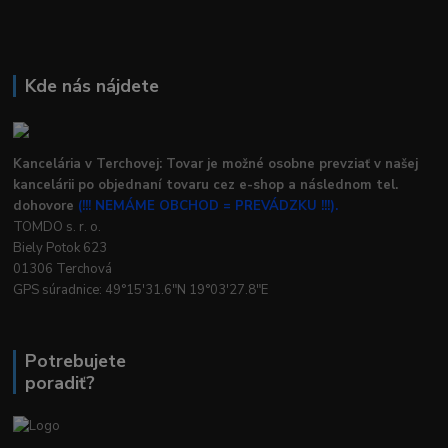
Kde nás nájdete
Kancelária v Terchovej: Tovar je možné osobne prevziať v našej
kancelárii po objednaní tovaru cez e-shop a následnom tel.
dohovore
(!!! NEMÁME OBCHOD = PREVÁDZKU !!!).
TOMDO s. r. o.
Biely Potok 623
01306 Terchová
GPS súradnice: 49°15'31.6"N 19°03'27.8"E
Potrebujete
poradiť?