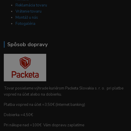
Reklamácia tovaru
Vrátenie tovaru
Montáž u nás
Fotogaléria
Spôsob dopravy
Tovar posielame výhrade kuriérom Packeta Slovakia s. r. o. pri platbe
vopred na účet alebo na dobierku.
Platba vopred na účet =3,50€ (Internet banking)
Dobierka =4,50€
Pri nákupe nad =100€ Vám dopravu zaplatíme