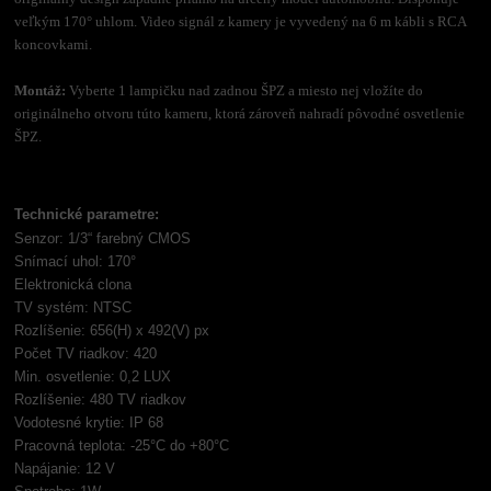
veľkým 170° uhlom. Video signál z kamery je vyvedený na 6 m kábli s RCA
koncovkami.
Montáž:
Vyberte 1 lampičku nad zadnou ŠPZ a miesto nej vložíte do
originálneho otvoru túto kameru, ktorá zároveň nahradí pôvodné osvetlenie
ŠPZ.
Technické parametre:
Senzor: 1/3“ farebný CMOS
Snímací uhol: 170°
Elektronická clona
TV systém: NTSC
Rozlíšenie: 656(H) x 492(V) px
Počet TV riadkov: 420
Min. osvetlenie: 0,2 LUX
Rozlíšenie: 480 TV riadkov
Vodotesné krytie: IP 68
Pracovná teplota: -25°C do +80°C
Napájanie: 12 V