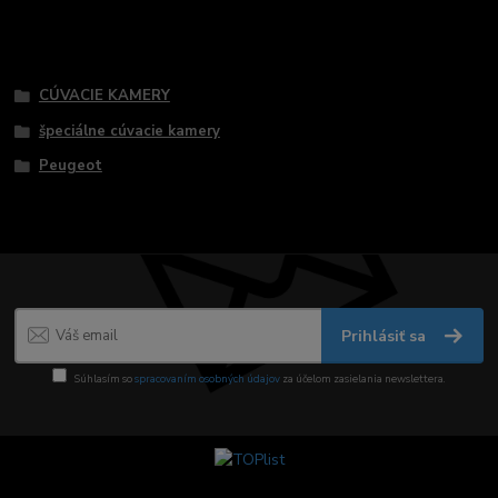
Tovar zaradený v kategóriách
CÚVACIE KAMERY
špeciálne cúvacie kamery
Peugeot
Prihlásiť sa
Súhlasím so
spracovaním osobných údajov
za účelom zasielania newslettera.