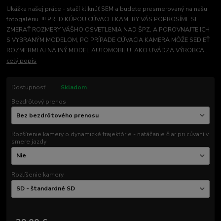
Ukážka našej práce - stačí kliknúť SEM a budete presmerovaný na našu
fotogalériu. !!! PRED KÚPOU CÚVACEJ KAMERY VÁS POPROSÍME SI
ZMERAŤ ROZMERY VÁŠHO OSVETLENIA NAD ŠPZ, A POROVNAJTE ICH
S VYBRANÝM MODELOM, PO PRÍPADE CÚVACIA KAMERA MÔŽE SEDIEŤ
ROZMERMI AJ NA INÝ MODEL AUTOMOBILU, AKO UVÁDZA VÝROBCA...
celý popis
Dostupnosť
Skladom
Bezdrôtový prenos
Rozšírenie kamery o dynamické trajektórie - natáčanie čiar pri cúvaní v
smere jazdy
Rozlíšenie kamery