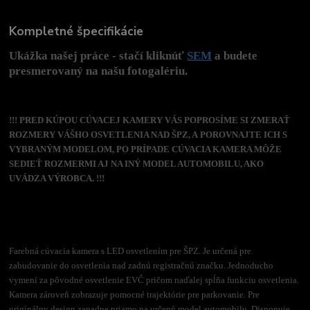
Kompletné špecifikácie
Ukážka našej práce - stačí kliknúť
SEM
a budete
presmerovaný na našu fotogalériu.
!!! PRED KÚPOU CÚVACEJ KAMERY VÁS POPROSÍME SI ZMERAŤ
ROZMERY VÁŠHO OSVETLENIA NAD ŠPZ, A POROVNAJTE ICH S
VYBRANÝM MODELOM, PO PRÍPADE CÚVACIA KAMERA MÔŽE
SEDIEŤ ROZMERMI AJ NA INÝ MODEL AUTOMOBILU, AKO
UVÁDZA VÝROBCA. !!!
Farebná cúvacia kamera s LED osvetlením pre ŠPZ. Je určená pre
zabudovanie do osvetlenia nad zadnú registračnú značku. Jednoducho
vymení za pôvodné osvetlenie EVČ pričom naďalej spĺňa funkciu osvetlenia.
Kamera zároveň zobrazuje pomocné trajektórie pre parkovanie. Pre
originálny design zapadne priamo na určený model automobilu. Disponuje