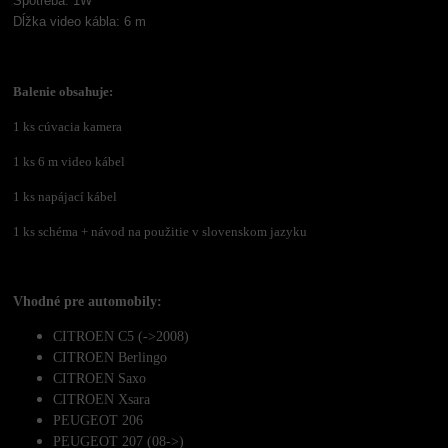
Spotreba: 1W
Dĺžka video kábla: 6 m
Balenie obsahuje:
1 ks cúvacia kamera
1 ks 6 m video kábel
1 ks napájací kábel
1 ks schéma +
návod na použitie v slovenskom jazyku
Vhodné pre automobily:
CITROEN C5 (->2008)
CITROEN Berlingo
CITROEN Saxo
CITROEN Xsara
PEUGEOT 206
PEUGEOT 207 (08->)