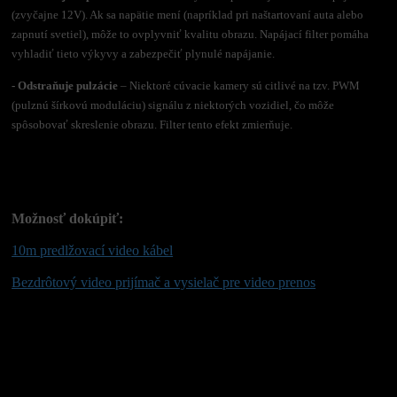
(zvyčajne 12V). Ak sa napätie mení (napríklad pri naštartovaní auta alebo
zapnutí svetiel), môže to ovplyvniť kvalitu obrazu. Napájací filter pomáha
vyhladiť tieto výkyvy a zabezpečiť plynulé napájanie.
- Odstraňuje pulzácie
– Niektoré cúvacie kamery sú citlivé na tzv. PWM
(pulznú šírkovú moduláciu) signálu z niektorých vozidiel, čo môže
spôsobovať skreslenie obrazu. Filter tento efekt zmierňuje.
Možnosť dokúpiť:
10m predlžovací video kábel
Bezdrôtový video prijímač a vysielač pre video prenos