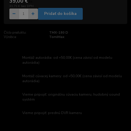
39,00 €
/
ks
31,71 €
bez DPH
Pridať do košíka
Číslo produktu:
TMX-180 D
Výrobca:
TomiMax
Montáž autorádia: od =50,00€ (cena závisí od modelu
autorádia)
Montáž cúvacej kamery: od =50,00€ (cena závisí od modelu
autorádia)
Vieme pripojiť: originálnu cúvaciu kameru, hudobný sound
systém
Vieme pripojiť: prednú DVR kameru