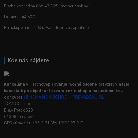
Platba vopred na účet =3,50€ (Internet banking)
Dobierka =4,50€
Pri nákupe nad =100€ Vám dopravu zaplatíme
Kde nás nájdete
Kancelária v Terchovej: Tovar je možné osobne prevziať v našej
kancelárii po objednaní tovaru cez e-shop a následnom tel.
dohovore
(!!! NEMÁME OBCHOD = PREVÁDZKU !!!).
TOMDO s. r. o.
Biely Potok 623
01306 Terchová
GPS súradnice: 49°15'31.6"N 19°03'27.8"E