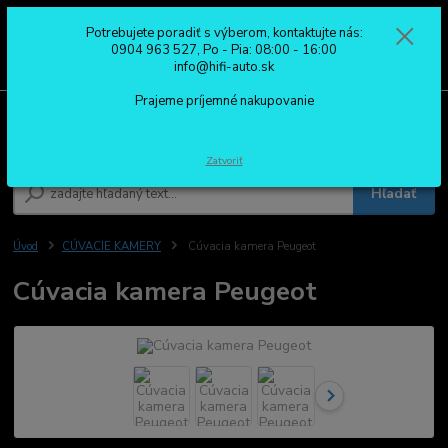
Potrebujete poradiť s výberom, kontaktujte nás:
0
ks
0904 963 527
0904 963 527, Po - Pia: 08:00 - 16:00
za
0,00 €
Po - Pia: 08:00 - 16:00
info@hifi-auto.sk
Prajeme príjemné nakupovanie
Menu
Zatvoriť
Hľadať
Úvod
CÚVACIE KAMERY
Cúvacia kamera Peugeot
Cúvacia kamera Peugeot