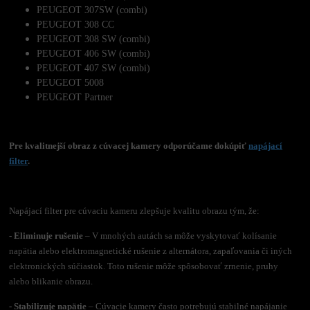
PEUGEOT 307SW (combi)
PEUGEOT 308 CC
PEUGEOT 308 SW (combi)
PEUGEOT 406 SW (combi)
PEUGEOT 407 SW (combi)
PEUGEOT 5008
PEUGEOT Partner
Pre kvalitnejší obraz z cúvacej kamery odporúčame dokúpiť
napájací
filter
.
Napájací filter pre cúvaciu kameru zlepšuje kvalitu obrazu tým, že:
- Eliminuje rušenie
– V mnohých autách sa môže vyskytovať kolísanie
napätia alebo elektromagnetické rušenie z alternátora, zapaľovania či iných
elektronických súčiastok. Toto rušenie môže spôsobovať zrnenie, pruhy
alebo blikanie obrazu.
- Stabilizuje napätie
– Cúvacie kamery často potrebujú stabilné napájanie