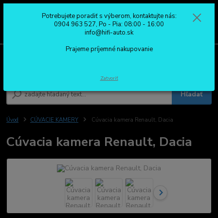
Potrebujete poradiť s výberom, kontaktujte nás:
0
ks
0904 963 527
0904 963 527, Po - Pia: 08:00 - 16:00
za
0,00 €
Po - Pia: 08:00 - 16:00
info@hifi-auto.sk
Prajeme príjemné nakupovanie
Menu
Zatvoriť
Hľadať
Úvod
CÚVACIE KAMERY
Cúvacia kamera Renault, Dacia
Cúvacia kamera Renault, Dacia