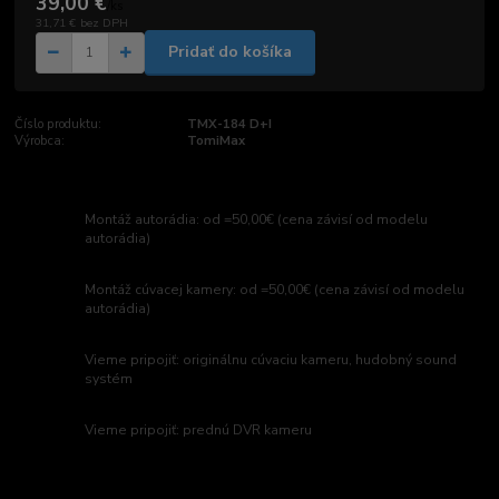
39,00 €
/
ks
31,71 €
bez DPH
Pridať do košíka
Číslo produktu:
TMX-184 D+I
Výrobca:
TomiMax
Montáž autorádia: od =50,00€ (cena závisí od modelu
autorádia)
Montáž cúvacej kamery: od =50,00€ (cena závisí od modelu
autorádia)
Vieme pripojiť: originálnu cúvaciu kameru, hudobný sound
systém
Vieme pripojiť: prednú DVR kameru