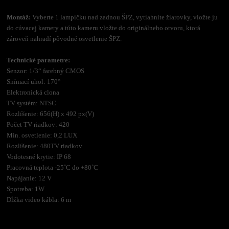
Montáž:
Vyberte 1 lampičku nad zadnou ŠPZ, vytiahnite žiarovky, vložte ju
do cúvacej kamery a túto kameru vložte do originálneho otvoru, ktorá
zároveň nahradí pôvodné osvetlenie ŠPZ.
Technické parametre:
Senzor: 1/3“ farebný CMOS
Snímací uhol: 170°
Elektronická clona
TV systém: NTSC
Rozlíšenie: 656(H) x 492 px(V)
Počet TV riadkov: 420
Min. osvetlenie: 0,2 LUX
Rozlíšenie: 480TV riadkov
Vodotesné krytie: IP 68
Pracovná teplota -25˚C do +80˚C
Napájanie: 12 V
Spotreba: 1W
Dĺžka video kábla: 6 m