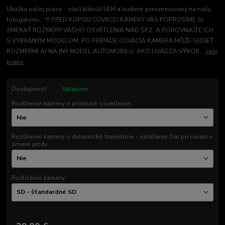
Ukážka našej práce - stačí kliknúť SEM a budete presmerovaný na našu
fotogalériu. !!! PRED KÚPOU CÚVACEJ KAMERY VÁS POPROSÍME SI
ZMERAŤ ROZMERY VÁŠHO OSVETLENIA NAD ŠPZ, A POROVNAJTE ICH
S VYBRANÝM MODELOM, PO PRÍPADE CÚVACIA KAMERA MÔŽE SEDIEŤ
ROZMERMI AJ NA INÝ MODEL AUTOMOBILU, AKO UVÁDZA VÝROB...
celý
popis
Dostupnosť
Skladom
Rozšírenie kamery o prídavné osvetlenie
Rozšírenie kamery o dynamické trajektórie - natáčanie čiar pri cúvaní v
smere jazdy
Rozlíšenie kamery