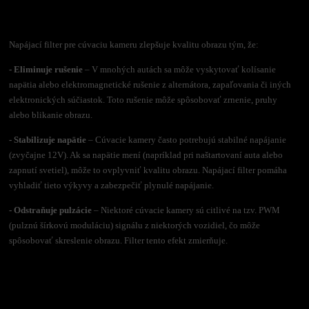
Napájací filter pre cúvaciu kameru zlepšuje kvalitu obrazu tým, že:
- Eliminuje rušenie
– V mnohých autách sa môže vyskytovať kolísanie
napätia alebo elektromagnetické rušenie z alternátora, zapaľovania či iných
elektronických súčiastok. Toto rušenie môže spôsobovať zrnenie, pruhy
alebo blikanie obrazu.
- Stabilizuje napätie
– Cúvacie kamery často potrebujú stabilné napájanie
(zvyčajne 12V). Ak sa napätie mení (napríklad pri naštartovaní auta alebo
zapnutí svetiel), môže to ovplyvniť kvalitu obrazu. Napájací filter pomáha
vyhladiť tieto výkyvy a zabezpečiť plynulé napájanie.
- Odstraňuje pulzácie
– Niektoré cúvacie kamery sú citlivé na tzv. PWM
(pulznú šírkovú moduláciu) signálu z niektorých vozidiel, čo môže
spôsobovať skreslenie obrazu. Filter tento efekt zmierňuje.