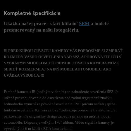
Kompletné špecifikácie
Ukážka našej práce - stačí kliknúť
SEM
a budete
presmerovaný na našu fotogalériu.
!!! PRED KÚPOU CÚVACEJ KAMERY VÁS POPROSÍME SI ZMERAŤ
ROZMERY VÁŠHO OSVETLENIA NAD ŠPZ, A POROVNAJTE ICH S
VYBRANÝM MODELOM, PO PRÍPADE CÚVACIA KAMERA MÔŽE
SEDIEŤ ROZMERMI AJ NA INÝ MODEL AUTOMOBILU, AKO
UVÁDZA VÝROBCA. !!!
Farebná kamera s IR (nočným videním) na nahradenie osvetlenia ŠPZ. Je
určená pre zabudovanie do osvetlenia nad zadnú registračnú značku.
Jednoducho vymení za pôvodné osvetlenie EVČ pričom naďalej spĺňa
funkciu osvetlenia. Kamera zároveň zobrazuje pomocné trajektórie pre
parkovanie. Pre originálny design zapadne priamo na určený model
automobilu. Disponuje veľkým 170° uhlom. Video signál z kamery je
vyvedený na 6 m kábli s RCA koncovkami.