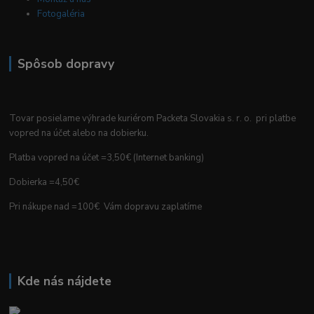
Fotogaléria
Spôsob dopravy
Tovar posielame výhrade kuriérom Packeta Slovakia s. r. o. pri platbe
vopred na účet alebo na dobierku.
Platba vopred na účet =3,50€ (Internet banking)
Dobierka =4,50€
Pri nákupe nad =100€ Vám dopravu zaplatíme
Kde nás nájdete