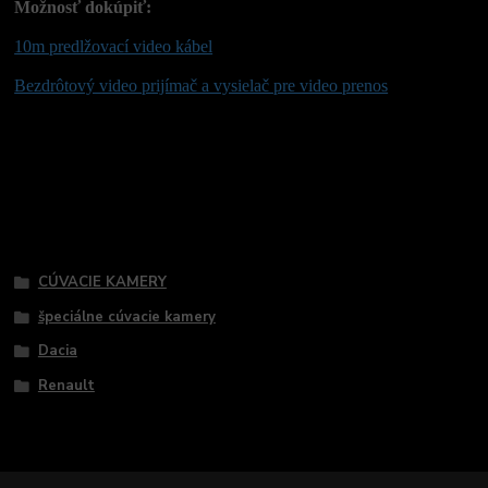
Možnosť dokúpiť:
10m predlžovací video kábel
Bezdrôtový video prijímač a vysielač pre video prenos
Tovar zaradený v kategóriách
CÚVACIE KAMERY
špeciálne cúvacie kamery
Dacia
Renault