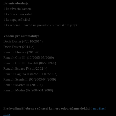
Balenie obsahuje:
1 ks cúvacia kamera
1 ks 6 m video kábel
1 ks napájací kábel
1 ks schéma + návod na použitie v slovenskom jazyku
Vhodné pre automobily:
Dacia Duster (4/2010-2014)
Dacia Duster (2014->)
Renault Fluence (2010->)
Renault Clio III. (10/2005-05/2009)
Renault Clio III. Facelift (06/2009->)
Renault Espace IV. (11/2002->)
Renault Laguna II. (02/2001-07/2007)
Renault Scenic II. (05/2003-04/2009)
Renault Master III. (2012->)
Renault Modus (09/2004-01/2008)
Pre kvalitnejší obraz z cúvacej kamery odporúčame dokúpiť
napájací
filter
.