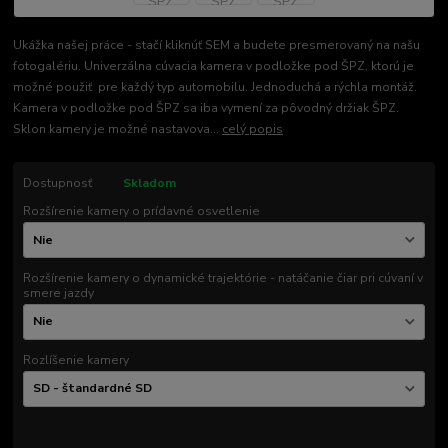
Ukážka našej práce - stačí kliknúť SEM a budete presmerovaný na našu
fotogalériu. Univerzálna cúvacia kamera v podložke pod ŠPZ, ktorú je
možné použiť pre každý typ automobilu. Jednoduchá a rýchla montáž.
Kamera v podložke pod ŠPZ sa iba vymení za pôvodný držiak ŠPZ.
Sklon kamery je možné nastavova...
celý popis
Dostupnosť
Skladom
Rozšírenie kamery o prídavné osvetlenie
Rozšírenie kamery o dynamické trajektórie - natáčanie čiar pri cúvaní v
smere jazdy
Rozlíšenie kamery