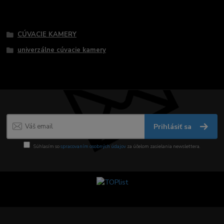
Tovar zaradený v kategóriách
CÚVACIE KAMERY
univerzálne cúvacie kamery
Prihlásiť sa
Súhlasím so
spracovaním osobných údajov
za účelom zasielania newslettera.