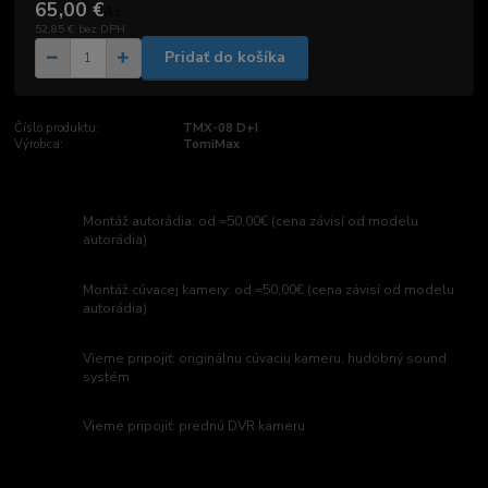
65,00 €
/
ks
52,85 €
bez DPH
Pridať do košíka
Číslo produktu:
TMX-08 D+I
Výrobca:
TomiMax
Montáž autorádia: od =50,00€ (cena závisí od modelu
autorádia)
Montáž cúvacej kamery: od =50,00€ (cena závisí od modelu
autorádia)
Vieme pripojiť: originálnu cúvaciu kameru, hudobný sound
systém
Vieme pripojiť: prednú DVR kameru