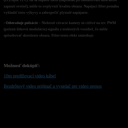
(zvyčajne 12V). Ak sa napätie mení (napríklad pri naštartovaní auta alebo
zapnutí svetiel), môže to ovplyvniť kvalitu obrazu. Napájací filter pomáha
vyhladiť tieto výkyvy a zabezpečiť plynulé napájanie.
- Odstraňuje pulzácie
– Niektoré cúvacie kamery sú citlivé na tzv. PWM
(pulznú šírkovú moduláciu) signálu z niektorých vozidiel, čo môže
spôsobovať skreslenie obrazu. Filter tento efekt zmierňuje.
Možnosť dokúpiť:
10m predlžovací video kábel
Bezdrôtový video prijímač a vysielač pre video prenos