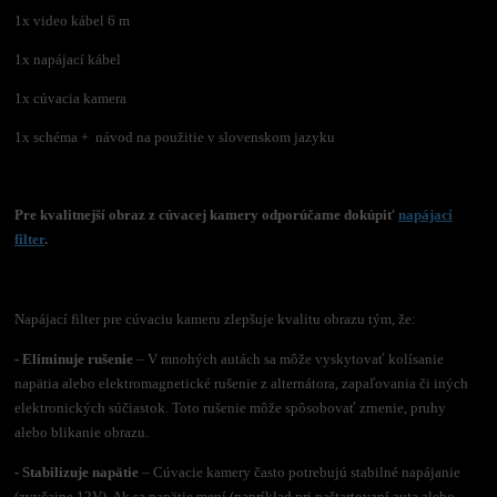
1x video kábel 6 m
1x napájací kábel
1x cúvacia kamera
1x schéma + návod na použitie v slovenskom jazyku
Pre kvalitnejší obraz z cúvacej kamery odporúčame dokúpiť
napájací
filter
.
Napájací filter pre cúvaciu kameru zlepšuje kvalitu obrazu tým, že:
- Eliminuje rušenie
– V mnohých autách sa môže vyskytovať kolísanie
napätia alebo elektromagnetické rušenie z alternátora, zapaľovania či iných
elektronických súčiastok. Toto rušenie môže spôsobovať zrnenie, pruhy
alebo blikanie obrazu.
- Stabilizuje napätie
– Cúvacie kamery často potrebujú stabilné napájanie