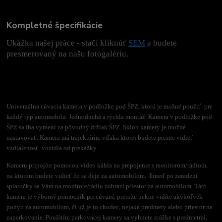
Kompletné špecifikácie
Ukážka našej práce - stačí kliknúť
SEM
a budete
presmerovaný na našu fotogalériu.
Univerzálna cúvacia kamera v podložke pod ŠPZ, ktorú je možné použiť pre
každý typ automobilu. Jednoduchá a rýchla montáž. Kamera v podložke pod
ŠPZ sa iba vymení za pôvodný držiak ŠPZ. Sklon kamery je možné
nastavovať. Kamera má trajektóriu, vďaka ktorej budete presne vidieť
vzdialenosť vozidla od prekážky.
Kameru pripojíte pomocou video kábla na prepojenie s monitorom/rádiom,
na ktorom budete vidieť čo sa deje za automobilom. Ihneď po zaradení
spiatočky sa Vám na monitore/rádiu zobrazí priestor za automobilom. Táto
kamera je výborný pomocník pri cúvaní, pretože pekne vidíte akýkoľvek
pohyb za automobilom, či už je to chodec, nejaké predmety alebo priestor na
zaparkovanie. Použitím parkovacej kamery sa vyhnete zrážke s predmetmi,