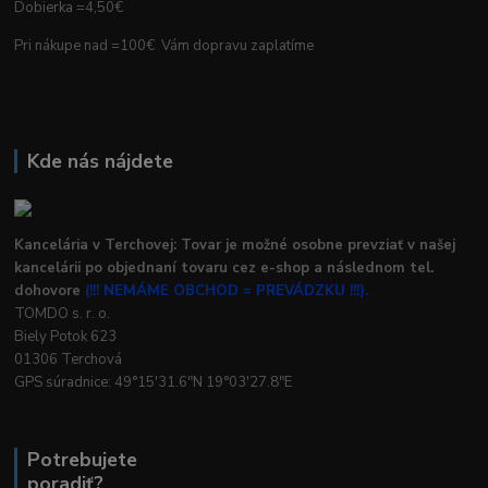
Dobierka =4,50€
Pri nákupe nad =100€ Vám dopravu zaplatíme
Kde nás nájdete
Kancelária v Terchovej: Tovar je možné osobne prevziať v našej
kancelárii po objednaní tovaru cez e-shop a následnom tel.
dohovore
(!!! NEMÁME OBCHOD = PREVÁDZKU !!!).
TOMDO s. r. o.
Biely Potok 623
01306 Terchová
GPS súradnice: 49°15'31.6"N 19°03'27.8"E
Potrebujete
poradiť?