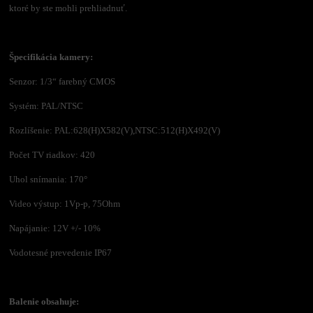
ktoré by ste mohli prehliadnuť.
Špecifikácia kamery:
Senzor: 1/3“ farebný CMOS
Systém: PAL/NTSC
Rozlíšenie: PAL:628(H)X582(V),NTSC:512(H)X492(V)
Počet TV riadkov: 420
Uhol snímania: 170°
Video výstup: 1Vp-p, 75Ohm
Napájanie: 12V +/- 10%
Vodotesné prevedenie IP67
Balenie obsahuje: