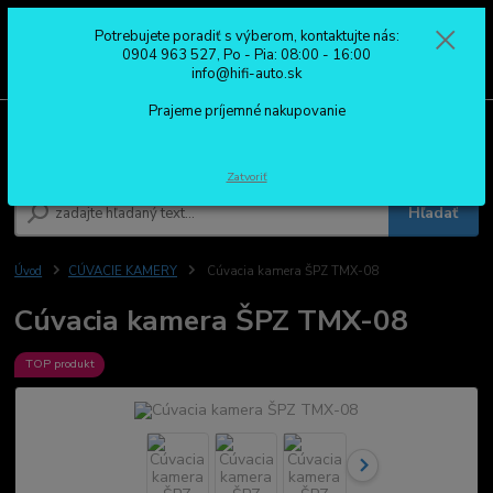
Potrebujete poradiť s výberom, kontaktujte nás:
0
ks
0904 963 527
0904 963 527, Po - Pia: 08:00 - 16:00
za
0,00 €
Po - Pia: 08:00 - 16:00
info@hifi-auto.sk
Prajeme príjemné nakupovanie
Menu
Zatvoriť
Hľadať
Úvod
CÚVACIE KAMERY
Cúvacia kamera ŠPZ TMX-08
Cúvacia kamera ŠPZ TMX-08
TOP produkt