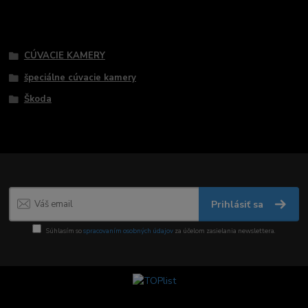
Tovar zaradený v kategóriách
CÚVACIE KAMERY
špeciálne cúvacie kamery
Škoda
Prihlásiť sa
Súhlasím so
spracovaním osobných údajov
za účelom zasielania newslettera.