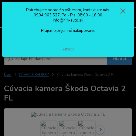
Potrebujete poradiť s výberom, kontaktujte nás:
0
ks
0904 963 527
0904 963 527, Po - Pia: 08:00 - 16:00
za
0,00 €
Po - Pia: 08:00 - 16:00
info@hifi-auto.sk
Prajeme príjemné nakupovanie
Menu
Zatvoriť
Hľadať
Úvod
CÚVACIE KAMERY
Cúvacia kamera Škoda Octavia 2 FL
Cúvacia kamera Škoda Octavia 2
FL