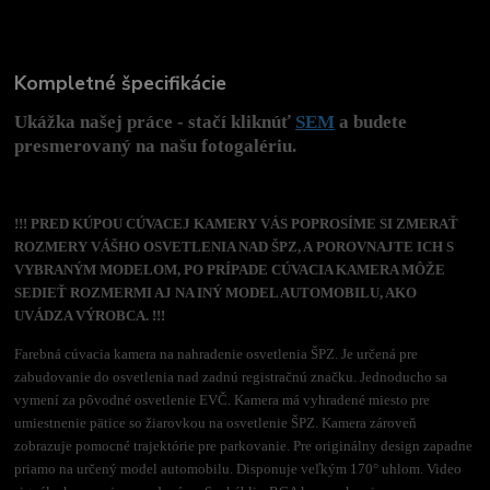
Kompletné špecifikácie
Ukážka našej práce - stačí kliknúť
SEM
a budete
presmerovaný na našu fotogalériu.
!!! PRED KÚPOU CÚVACEJ KAMERY VÁS POPROSÍME SI ZMERAŤ
ROZMERY VÁŠHO OSVETLENIA NAD ŠPZ, A POROVNAJTE ICH S
VYBRANÝM MODELOM, PO PRÍPADE CÚVACIA KAMERA MÔŽE
SEDIEŤ ROZMERMI AJ NA INÝ MODEL AUTOMOBILU, AKO
UVÁDZA VÝROBCA. !!!
Farebná cúvacia kamera na nahradenie osvetlenia ŠPZ. Je určená pre
zabudovanie do osvetlenia nad zadnú registračnú značku. Jednoducho sa
vymení za pôvodné osvetlenie EVČ. Kamera má vyhradené miesto pre
umiestnenie pätice so žiarovkou na osvetlenie ŠPZ. Kamera zároveň
zobrazuje pomocné trajektórie pre parkovanie. Pre originálny design zapadne
priamo na určený model automobilu. Disponuje veľkým 170° uhlom. Video