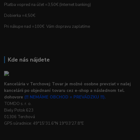
Platba vopred na účet =3,50€ (Internet banking)
Dobierka =4,50€
Pri nákupe nad =100€ Vám dopravu zaplatíme
Kde nás nájdete
Kancelária v Terchovej: Tovar je možné osobne prevziať v našej
kancelárii po objednaní tovaru cez e-shop a následnom tel.
dohovore
(!!! NEMÁME OBCHOD = PREVÁDZKU !!!).
TOMDO s. r. o.
Biely Potok 623
01306 Terchová
GPS súradnice: 49°15'31.6"N 19°03'27.8"E