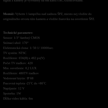
signál z kamery je vyvedený na 6m kábli s RCA koncovkami.
Montáž:
Vyberte 1 lampičku nad zadnou ŠPZ, miesto nej vložíte do
originálneho otvoru túto kameru a vložíte žiarovku na osvetlenie ŠPZ.
Technické parametre:
Senzor: 1/3“ farebný CMOS
Snímací uhol: 170°
Elektronická clona: 1/ 50 1/ 10000sec.
TV systém: NTSC
Rozlíšenie: 656(H) x 492 px(V)
Počet TV riadkov: 420
Min. osvetlenie: 0,2 LUX
Rozlíšenie: 480TV riadkov
Vodotesné krytie: IP 68
Pracovná teplota -25˚C do +80˚C
Napájanie: 12 V
Spotreba: 1W
Dĺžka video kábla: 6m