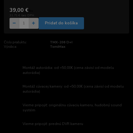
39,00 €
/
ks
31,71 €
bez DPH
Pridať do košíka
Číslo produktu:
TMX-206 D+I
Výrobca:
TomiMax
Montáž autorádia: od =50,00€ (cena závisí od modelu
autorádia)
Montáž cúvacej kamery: od =50,00€ (cena závisí od modelu
autorádia)
Vieme pripojiť: originálnu cúvaciu kameru, hudobný sound
systém
Vieme pripojiť: prednú DVR kameru