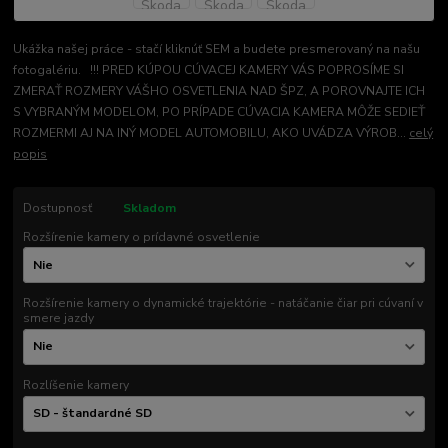
Ukážka našej práce - stačí kliknúť SEM a budete presmerovaný na našu
fotogalériu. !!! PRED KÚPOU CÚVACEJ KAMERY VÁS POPROSÍME SI
ZMERAŤ ROZMERY VÁŠHO OSVETLENIA NAD ŠPZ, A POROVNAJTE ICH
S VYBRANÝM MODELOM, PO PRÍPADE CÚVACIA KAMERA MÔŽE SEDIEŤ
ROZMERMI AJ NA INÝ MODEL AUTOMOBILU, AKO UVÁDZA VÝROB...
celý
popis
Dostupnosť
Skladom
Rozšírenie kamery o prídavné osvetlenie
Rozšírenie kamery o dynamické trajektórie - natáčanie čiar pri cúvaní v
smere jazdy
Rozlíšenie kamery