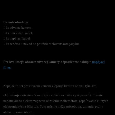
Balenie obsahuje:
1 ks cúvacia kamera
1 ks 6 m video kábel
1 ks napájací kábel
1 ks schéma + návod na použitie v slovenskom jazyku
Pre kvalitnejší obraz z cúvacej kamery odporúčame dokúpiť
napájací
filter
.
Napájací filter pre cúvaciu kameru zlepšuje kvalitu obrazu tým, že:
- Eliminuje rušenie
– V mnohých autách sa môže vyskytovať kolísanie
napätia alebo elektromagnetické rušenie z alternátora, zapaľovania či iných
elektronických súčiastok. Toto rušenie môže spôsobovať zrnenie, pruhy
alebo blikanie obrazu.