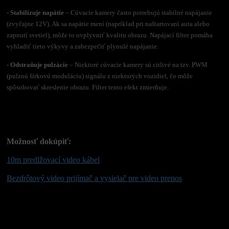
- Stabilizuje napätie
– Cúvacie kamery často potrebujú stabilné napájanie
(zvyčajne 12V). Ak sa napätie mení (napríklad pri naštartovaní auta alebo
zapnutí svetiel), môže to ovplyvniť kvalitu obrazu. Napájací filter pomáha
vyhladiť tieto výkyvy a zabezpečiť plynulé napájanie.
- Odstraňuje pulzácie
– Niektoré cúvacie kamery sú citlivé na tzv. PWM
(pulznú šírkovú moduláciu) signálu z niektorých vozidiel, čo môže
spôsobovať skreslenie obrazu. Filter tento efekt zmierňuje.
Možnosť dokúpiť:
10m predlžovací video kábel
Bezdrôtový video prijímač a vysielač pre video prenos