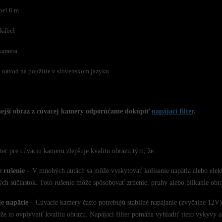
bel 6 m
 kábel
kamera
 návod na použitie v slovenskom jazyku
nejší obraz z cúvacej kamery odporúčame dokúpiť
napájací filter
.
lter pre cúvaciu kameru zlepšuje kvalitu obrazu tým, že:
e rušenie
– V mnohých autách sa môže vyskytovať kolísanie napätia alebo elektr
ých súčiastok. Toto rušenie môže spôsobovať zrnenie, pruhy alebo blikanie obr
je napätie
– Cúvacie kamery často potrebujú stabilné napájanie (zvyčajne 12V).
ôže to ovplyvniť kvalitu obrazu. Napájací filter pomáha vyhladiť tieto výkyvy a