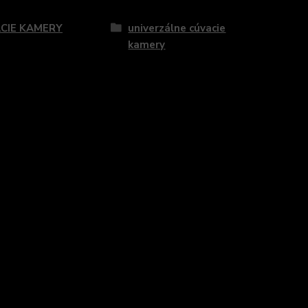
zaradený v kategóriách
CIE KAMERY
univerzálne cúvacie
kamery