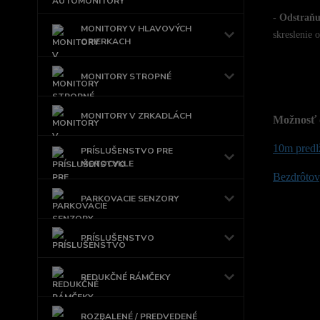
- Odstraňu
MONITORY V HLAVOVÝCH
skreslenie o
OPIERKACH
MONITORY STROPNÉ
MONITORY V ZRKADLÁCH
Možnosť 
10m predl
PRÍSLUŠENSTVO PRE
MOTOCYKLE
Bezdrôtový
PARKOVACIE SENZORY
PRÍSLUŠENSTVO
REDUKČNÉ RÁMČEKY
ROZBALENÉ / PREDVEDENÉ