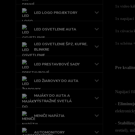
1x video ká
LED LOGO PROJEKTORY
1x napájací
LED OSVETLENIE AUTA
1x cúvacia 
1x schéma +
LED OSVETLENIE ŠPZ, KUFRE,
BLINKRE
LED PRESTAVBOVÉ SADY
Pre kvalit
LED ŽIAROVKY DO AUTA
Napájací fi
MAJÁKY DO AUTA A
VÝSTRAŽNÉ SVETLÁ
- Eliminuj
elektronick
MENIČE NAPÄTIA
- Stabilizu
svetiel), m
AUTOMONITORY