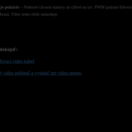
je pulzácie
– Niektoré cúvacie kamery sú citlivé na tzv. PWM (pulznú šírkovú
brazu. Filter tento efekt zmierňuje.
dokúpiť:
žovací video kábel
 video prijímač a vysielač pre video prenos