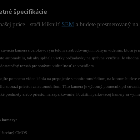
tné špecifikácie
ašej práce - stačí kliknúť
SEM
a budete presmerovaný na n
 cúvacia kamera s celokovovým telom a zabudovaným nočným videním, ktorú je mo
to automobilu, tak aby spĺňala všetky požiadavky na správne využitie. Je vhodná 
dostatočný rozsah pre správnu viditeľnosť za vozidlom.
ojíte pomocou video kábla na prepojenie s monitorom/rádiom, na ktorom budete v
diu zobrazí priestor za automobilom. Táto kamera je výborný pomocník pri cúvaní,
aké predmety alebo priestor na zaparkovanie. Použitím parkovacej kamery sa vyhnet
a kamery:
3“ farebný CMOS