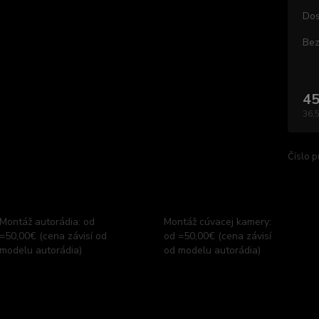
Dos
Bez
45
36,
Číslo p
Montáž autorádia: od
Montáž cúvacej kamery:
=50,00€ (cena závisí od
od =50,00€ (cena závisí
modelu autorádia)
od modelu autorádia)