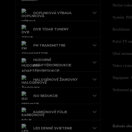
Nočné vide
DOPLNKOVÁ VÝBAVA
Systém: P
DVB T/DAB TUNERY
Rozlíšenie
Počet TV ri
FM TRANSMITTRE
Uhol sníman
HUDOBNÉ
ADAPTÉRY/REDUKCIE
Video výst
Napájanie: 
HALOGÉNOVÉ ŽIAROVKY
Vodotesné p
ISO REDUKCIE
KARBÓNOVÉ FÓLIE
Balenie obs
LED DENNÉ SVIETENIE