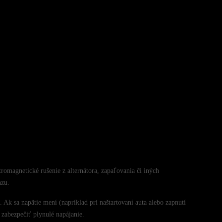
omagnetické rušenie z alternátora, zapaľovania či iných
azu.
 Ak sa napätie mení (napríklad pri naštartovaní auta alebo zapnutí
 zabezpečiť plynulé napájanie.