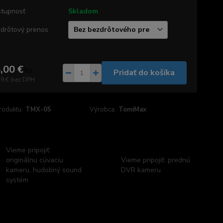
tupnosť
Skladom
drôtový prenos
,00 €
/
ks
Pridať do košíka
59 €
bez DPH
roduktu:
TMX-05
Výrobca:
TomiMax
Vieme pripojiť:
originálnu cúvaciu
Vieme pripojiť: prednú
kameru, hudobný sound
DVR kameru
systém