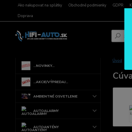
Ako nakupovať na splátky
Obchodné podmienky
GDPR
K
Doprava
Úvod
...NOVINKY...
Cúva
...AKCIE/VÝPREDAJ...
AMBIENTNÉ OSVETLENIE
AUTOALARMY
AUTOANTÉNY