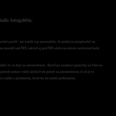
ašu fotogalériu.
žné použiť pre každý typ automobilu. Je možné ju prispôsobiť na
na montáž nad ŠPZ, taktiež aj pod ŠPZ alebo na miesto na ktorom bude
idieť čo sa deje za automobilom. Ihneď po zaradení spiatočky sa Vám na
 pretože pekne vidíte akýkoľvek pohyb za automobilom, či už je to
e zrážke s predmetmi, ktoré by ste mohli prehliadnuť.