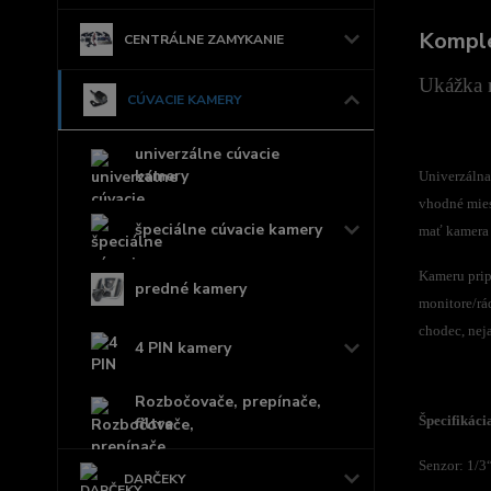
Komple
CENTRÁLNE ZAMYKANIE
Ukážka n
CÚVACIE KAMERY
univerzálne cúvacie
kamery
Univerzálna
vhodné mies
špeciálne cúvacie kamery
mať kamera 
Kameru prip
predné kamery
monitore/rá
chodec, nej
4 PIN kamery
Rozbočovače, prepínače,
Špecifikáci
filtre
Senzor: 1/
DARČEKY