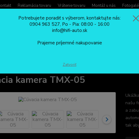
ontakt
Reklamácia tovaru
Vrátenie tovaru
Montáž u nás
Fotogalé
Potrebujete poradiť s výberom, kontaktujte nás:
0904 963 527, Po - Pia: 08:00 - 16:00
Potreb
info@hifi-auto.sk
Zavola
Hľadať
0904
Prajeme príjemné nakupovanie
Po - Pi
CÚVACIE KAMERY
Cúvacia kamera TMX-05
Zatvoriť
cia kamera TMX-05
Ukážka
našu f
a zabu
automo
tak ab