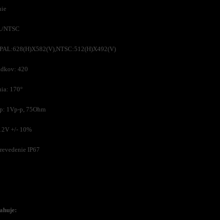
nie
AL/NTSC
: PAL:628(H)X582(V),NTSC:512(H)X492(V)
adkov: 420
ia: 170°
up: 1Vp-p, 75Ohm
12V +/- 10%
revedenie IP67
ahuje: