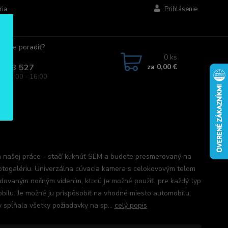
ria
Prihlásenie
ujete poradiť?
jte.
0
ks
za
0,00 €
 963 527
a: 08:00 - 16:00
 našej práce - stačí kliknúť SEM a budete presmerovaný na
otogalériu. Univerzálna cúvacia kamera s celokovovým telom
dovaným nočným videním, ktorú je možné použiť pre každý typ
bilu. Je možné ju prispôsobiť na vhodné miesto automobilu,
y spĺňala všetky požiadavky na sp...
celý popis