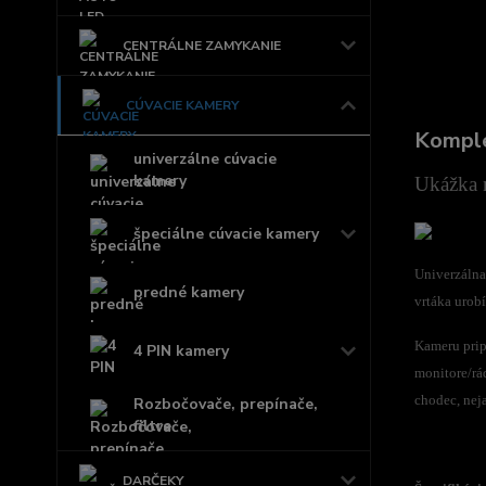
CENTRÁLNE ZAMYKANIE
CÚVACIE KAMERY
Komple
univerzálne cúvacie
kamery
Ukážka n
špeciálne cúvacie kamery
Univerzálna
predné kamery
vrtáka urob
Kameru prip
4 PIN kamery
monitore/rá
chodec, nej
Rozbočovače, prepínače,
filtre
DARČEKY