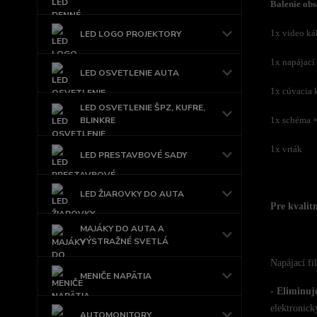
Balenie obs
1x video ká
LED LOGO PROJEKTORY
1x napájací
LED OSVETLENIE AUTA
1x cúvacia 
LED OSVETLENIE ŠPZ, KUFRE,
BLINKRE
1x schéma +
1x vrták
LED PRESTAVBOVÉ SADY
LED ŽIAROVKY DO AUTA
Pre kvalit
MAJÁKY DO AUTA A
VÝSTRAŽNÉ SVETLÁ
Napájací fi
MENIČE NAPÄTIA
- Eliminuj
elektronick
AUTOMONITORY