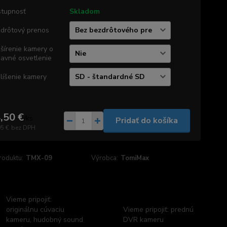
tupnosť
Skladom
drôtový prenos
šírenie kamery o
davné osvetlenie
líšenie kamery
,50 €
/
ks
Pridať do košíka
05 €
bez DPH
roduktu:
TMX-09
Výrobca:
TomiMax
Vieme pripojiť:
originálnu cúvaciu
Vieme pripojiť: prednú
kameru, hudobný sound
DVR kameru