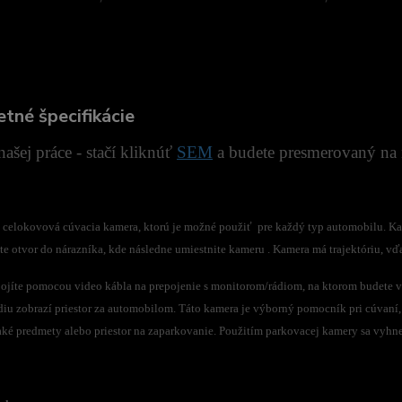
tné špecifikácie
ašej práce - stačí kliknúť
SEM
a budete presmerovaný na n
 celokovová cúvacia kamera, ktorú je možné použiť pre každý typ automobilu. K
íte otvor do nárazníka, kde následne umiestnite kameru . Kamera má trajektóriu, vď
ojíte pomocou video kábla na prepojenie s monitorom/rádiom, na ktorom budete v
diu zobrazí priestor za automobilom. Táto kamera je výborný pomocník pri cúvaní,
aké predmety alebo priestor na zaparkovanie. Použitím parkovacej kamery sa vyhnet