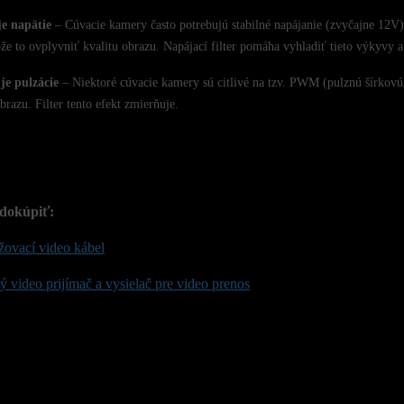
je napätie
– Cúvacie kamery často potrebujú stabilné napájanie (zvyčajne 12V).
ôže to ovplyvniť kvalitu obrazu. Napájací filter pomáha vyhladiť tieto výkyvy a
je pulzácie
– Niektoré cúvacie kamery sú citlivé na tzv. PWM (pulznú šírkovú
brazu. Filter tento efekt zmierňuje.
dokúpiť:
žovací video kábel
 video prijímač a vysielač pre video prenos