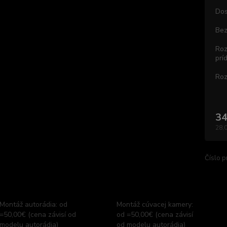
Dos
Bez
Roz
prí
Roz
34
28,
Číslo p
Montáž autorádia: od
Montáž cúvacej kamery:
=50,00€ (cena závisí od
od =50,00€ (cena závisí
modelu autorádia)
od modelu autorádia)