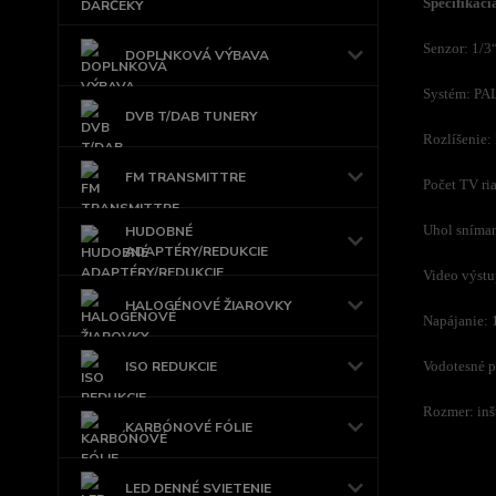
Špecifikáci
Senzor: 1/
DOPLNKOVÁ VÝBAVA
Systém: P
DVB T/DAB TUNERY
Rozlíšenie
FM TRANSMITTRE
Počet TV ri
Uhol sníman
HUDOBNÉ
ADAPTÉRY/REDUKCIE
Video výst
HALOGÉNOVÉ ŽIAROVKY
Napájanie: 
ISO REDUKCIE
Vodotesné p
Rozmer: inšt
KARBÓNOVÉ FÓLIE
LED DENNÉ SVIETENIE