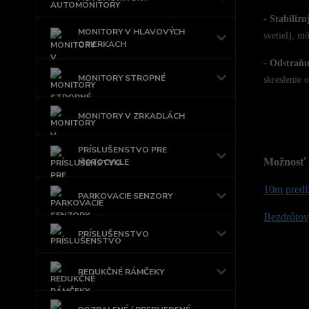
- Stabilizu
MONITORY V HLAVOVÝCH
svetiel), m
OPIERKACH
- Odstraňu
MONITORY STROPNÉ
skreslenie o
MONITORY V ZRKADLÁCH
PRÍSLUŠENSTVO PRE
Možnosť 
MOTOCYKLE
10m predl
PARKOVACIE SENZORY
Bezdrôtový
PRÍSLUŠENSTVO
REDUKČNÉ RÁMČEKY