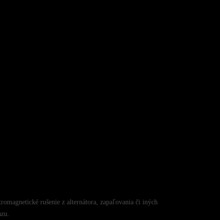
omagnetické rušenie z alternátora, zapaľovania či iných
azu.