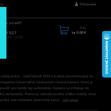
ria
Prihlásenie
ujete poradiť?
jte.
0
ks
za
0,00 €
 963 527
a: 08:00 - 16:00
 našej práce - stačí kliknúť SEM a budete presmerovaný na
otogalériu.Univerzálna celokovová cúvacia kamera, ktorú je
použiť pre každý typ automobilu. Kamera sa inštaluje do
íka automobilu. Pomocou vykružovacieho vrtáka urobíte otvor
azníka, kde následne umiestnite kame...
celý popis