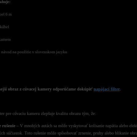
ahuje:
bel 6 m
 kábel
kamera
 návod na použitie v slovenskom jazyku
nejší obraz z cúvacej kamery odporúčame dokúpiť
napájací filter
.
lter pre cúvaciu kameru zlepšuje kvalitu obrazu tým, že:
e rušenie
– V mnohých autách sa môže vyskytovať kolísanie napätia alebo elektr
ých súčiastok. Toto rušenie môže spôsobovať zrnenie, pruhy alebo blikanie obr