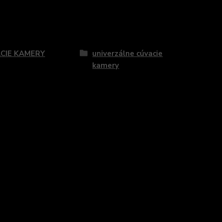
zaradený v kategóriách
CIE KAMERY
univerzálne cúvacie
kamery