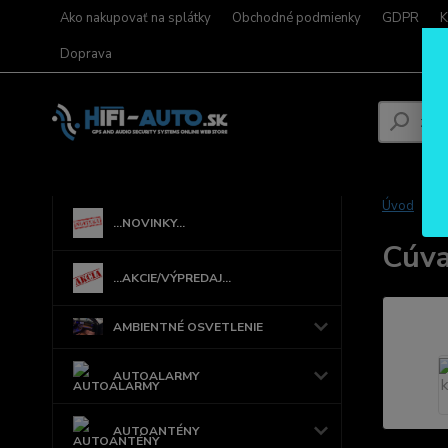
Ako nakupovať na splátky
Obchodné podmienky
GDPR
K
Doprava
Úvod
...NOVINKY...
Cúva
...AKCIE/VÝPREDAJ...
AMBIENTNÉ OSVETLENIE
AUTOALARMY
AUTOANTÉNY