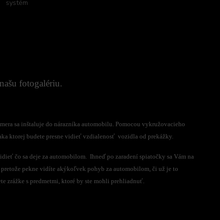
systém
ašu fotogalériu.
amera sa inštaluje do nárazníka automobilu. Pomocou vykružovacieho
aka ktorej budete presne vidieť vzdialenosť vozidla od prekážky.
idieť čo sa deje za automobilom. Ihneď po zaradení spiatočky sa Vám na
 pretože pekne vidíte akýkoľvek pohyb za automobilom, či už je to
e zrážke s predmetmi, ktoré by ste mohli prehliadnuť.