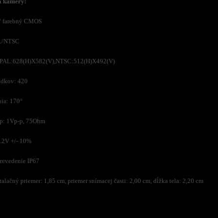
a kamery:
3“ farebný CMOS
AL/NTSC
: PAL:628(H)X582(V),NTSC:512(H)X492(V)
adkov: 420
ia: 170°
up: 1Vp-p, 75Ohm
12V +/- 10%
revedenie IP67
alačný priemer: 1,85 cm, priemer snímacej časti: 2,00 cm, dĺžka tela: 2,20 cm