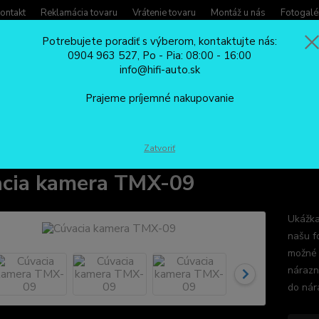
ontakt
Reklamácia tovaru
Vrátenie tovaru
Montáž u nás
Fotogalé
Potrebujete poradiť s výberom, kontaktujte nás:
0904 963 527, Po - Pia: 08:00 - 16:00
Potreb
info@hifi-auto.sk
Zavola
Hľadať
0904
Prajeme príjemné nakupovanie
Po - Pi
CÚVACIE KAMERY
Cúvacia kamera TMX-09
Zatvoriť
cia kamera TMX-09
Ukážka
našu f
možné 
nárazn
do nár