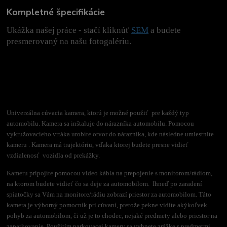
Kompletné špecifikácie
Ukážka našej práce - stačí kliknúť
SEM
a budete
presmerovaný na našu fotogalériu.
Univerzálna cúvacia kamera, ktorú je možné použiť pre každý typ
automobilu. Kamera sa inštaluje do nárazníka automobilu. Pomocou
vykružovacieho vrtáka urobíte otvor do nárazníka, kde následne umiestnite
kameru . Kamera má trajektóriu, vďaka ktorej budete presne vidieť
vzdialenosť vozidla od prekážky.
Kameru pripojíte pomocou video kábla na prepojenie s monitorom/rádiom,
na ktorom budete vidieť čo sa deje za automobilom. Ihneď po zaradení
spiatočky sa Vám na monitore/rádiu zobrazí priestor za automobilom. Táto
kamera je výborný pomocník pri cúvaní, pretože pekne vidíte akýkoľvek
pohyb za automobilom, či už je to chodec, nejaké predmety alebo priestor na
zaparkovanie. Použitím parkovacej kamery sa vyhnete zrážke s predmetmi,