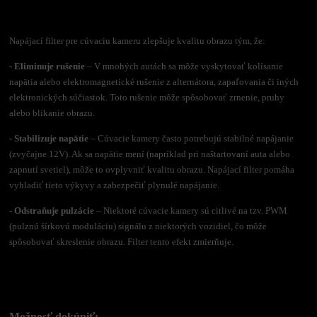
Napájací filter pre cúvaciu kameru zlepšuje kvalitu obrazu tým, že:
- Eliminuje rušenie
– V mnohých autách sa môže vyskytovať kolísanie
napätia alebo elektromagnetické rušenie z alternátora, zapaľovania či iných
elektronických súčiastok. Toto rušenie môže spôsobovať zrnenie, pruhy
alebo blikanie obrazu.
- Stabilizuje napätie
– Cúvacie kamery často potrebujú stabilné napájanie
(zvyčajne 12V). Ak sa napätie mení (napríklad pri naštartovaní auta alebo
zapnutí svetiel), môže to ovplyvniť kvalitu obrazu. Napájací filter pomáha
vyhladiť tieto výkyvy a zabezpečiť plynulé napájanie.
- Odstraňuje pulzácie
– Niektoré cúvacie kamery sú citlivé na tzv. PWM
(pulznú šírkovú moduláciu) signálu z niektorých vozidiel, čo môže
spôsobovať skreslenie obrazu. Filter tento efekt zmierňuje.
Možnosť dokúpiť: