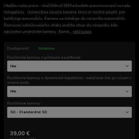
Ukážka našej práce - stačí kliknúť SEM a budete presmerovaný na našu
fotogalériu. Univerzálna cúvacia kamera, ktorú je možné použiť pre
každý typ automobilu. Kamera sa inštaluje do nárazníka automobilu.
Pomocou vykružovacieho vrtáka urobíte otvor do nárazníka, kde
následne umiestnite kameru . Kame...
celý popis
Dostupnosť
Skladom
Rozšírenie kamery o prídavné osvetlenie
Rozšírenie kamery o dynamické trajektórie - natáčanie čiar pri cúvaní v
smere jazdy
Rozlíšenie kamery
39,00 €
/
ks
31,71 €
bez DPH