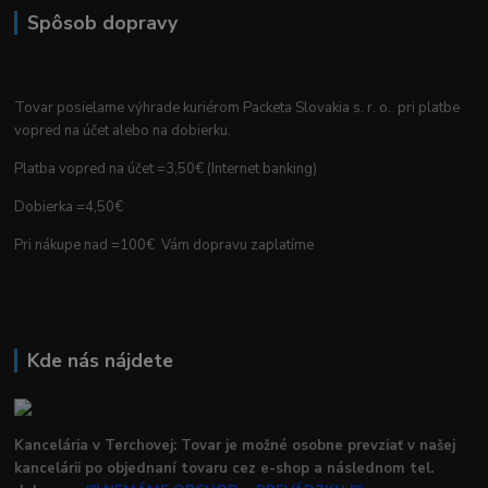
Spôsob dopravy
Tovar posielame výhrade kuriérom Packeta Slovakia s. r. o. pri platbe
vopred na účet alebo na dobierku.
Platba vopred na účet =3,50€ (Internet banking)
Dobierka =4,50€
Pri nákupe nad =100€ Vám dopravu zaplatíme
Kde nás nájdete
Kancelária v Terchovej: Tovar je možné osobne prevziať v našej
kancelárii po objednaní tovaru cez e-shop a následnom tel.