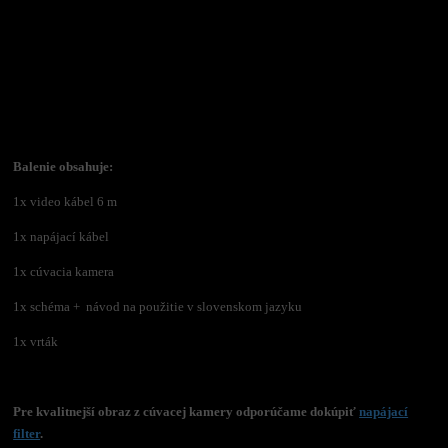
Balenie obsahuje:
1x video kábel 6 m
1x napájací kábel
1x cúvacia kamera
1x schéma + návod na použitie v slovenskom jazyku
1x vrták
Pre kvalitnejší obraz z cúvacej kamery odporúčame dokúpiť
napájací
filter
.