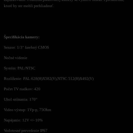
ktoré by ste mohli prehliadnuť.
Špecifikácia kamery:
Senzor: 1/3“ farebný CMOS
Nočné videnie
Systém: PAL/NTSC
Rozlíšenie: PAL:628(H)X582(V),NTSC:512(H)X492(V)
Počet TV riadkov: 420
Uhol snímania: 170°
Video výstup: 1Vp-p, 75Ohm
Napájanie: 12V +/- 10%
Vodotesné prevedenie IP67