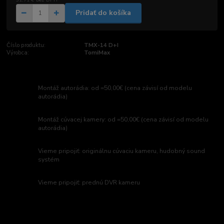
Pridať do košíka
Číslo produktu:
TMX-14 D+I
Výrobca:
TomiMax
Montáž autorádia: od =50,00€ (cena závisí od modelu
autorádia)
Montáž cúvacej kamery: od =50,00€ (cena závisí od modelu
autorádia)
Vieme pripojiť: originálnu cúvaciu kameru, hudobný sound
systém
Vieme pripojiť: prednú DVR kameru