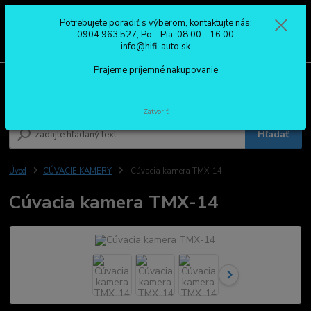
Potrebujete poradiť s výberom, kontaktujte nás:
0
ks
0904 963 527
0904 963 527, Po - Pia: 08:00 - 16:00
za
0,00 €
Po - Pia: 08:00 - 16:00
info@hifi-auto.sk
Prajeme príjemné nakupovanie
Menu
Zatvoriť
Hľadať
Úvod
CÚVACIE KAMERY
Cúvacia kamera TMX-14
Cúvacia kamera TMX-14