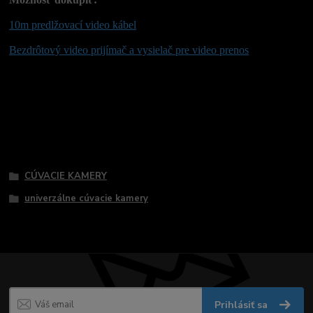
10m predlžovací video kábel
Bezdrôtový video prijímač a vysielač pre video prenos
Tovar zaradený v kategóriách
CÚVACIE KAMERY
univerzálne cúvacie kamery
Prihlásiť sa