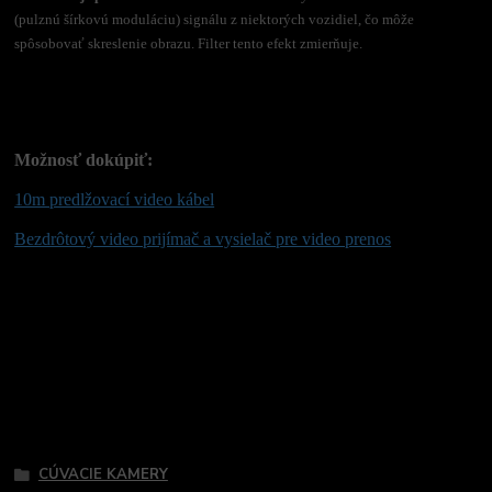
(pulznú šírkovú moduláciu) signálu z niektorých vozidiel, čo môže
spôsobovať skreslenie obrazu. Filter tento efekt zmierňuje.
Možnosť dokúpiť:
10m predlžovací video kábel
Bezdrôtový video prijímač a vysielač pre video prenos
Tovar zaradený v kategóriách
CÚVACIE KAMERY