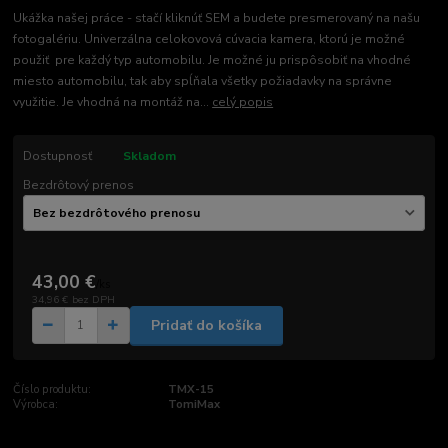
Ukážka našej práce - stačí kliknúť SEM a budete presmerovaný na našu
fotogalériu. Univerzálna celokovová cúvacia kamera, ktorú je možné
použiť pre každý typ automobilu. Je možné ju prispôsobiť na vhodné
miesto automobilu, tak aby spĺňala všetky požiadavky na správne
využitie. Je vhodná na montáž na...
celý popis
Dostupnosť
Skladom
Bezdrôtový prenos
43,00 €
/
ks
34,96 €
bez DPH
Pridať do košíka
Číslo produktu:
TMX-15
Výrobca:
TomiMax