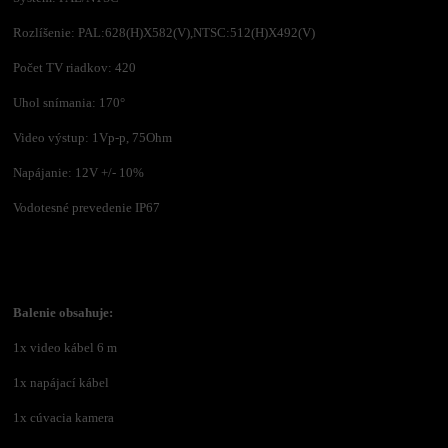
Rozlíšenie: PAL:628(H)X582(V),NTSC:512(H)X492(V)
Počet TV riadkov: 420
Uhol snímania: 170°
Video výstup: 1Vp-p, 75Ohm
Napájanie: 12V +/- 10%
Vodotesné prevedenie IP67
Balenie obsahuje:
1x video kábel 6 m
1x napájací kábel
1x cúvacia kamera