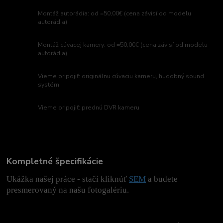
Montáž autorádia: od =50,00€ (cena závisí od modelu
autorádia)
Montáž cúvacej kamery: od =50,00€ (cena závisí od modelu
autorádia)
Vieme pripojiť: originálnu cúvaciu kameru, hudobný sound
systém
Vieme pripojiť: prednú DVR kameru
Kompletné špecifikácie
Ukážka našej práce - stačí kliknúť
SEM
a budete
presmerovaný na našu fotogalériu.