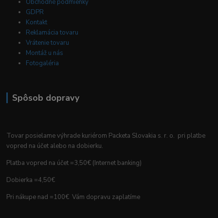
Obchodné podmienky
GDPR
Kontakt
Reklamácia tovaru
Vrátenie tovaru
Montáž u nás
Fotogaléria
Spôsob dopravy
Tovar posielame výhrade kuriérom Packeta Slovakia s. r. o. pri platbe
vopred na účet alebo na dobierku.
Platba vopred na účet =3,50€ (Internet banking)
Dobierka =4,50€
Pri nákupe nad =100€ Vám dopravu zaplatíme