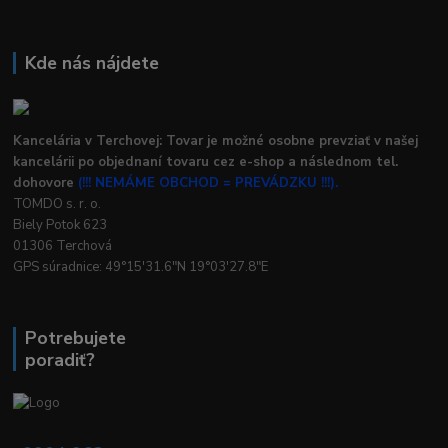
Kde nás nájdete
Kancelária v Terchovej: Tovar je možné osobne prevziať v našej
kancelárii po objednaní tovaru cez e-shop a následnom tel.
dohovore
(!!! NEMÁME OBCHOD = PREVÁDZKU !!!).
TOMDO s. r. o.
Biely Potok 623
01306 Terchová
GPS súradnice: 49°15'31.6"N 19°03'27.8"E
Potrebujete
poradiť?