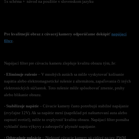
1x schéma + návod na použitie v slovenskom jazyku
Pre kvalitnejší obraz z cúvacej kamery odporúčame dokúpiť
napájací
filter
.
Napájací filter pre cúvaciu kameru zlepšuje kvalitu obrazu tým, že:
- Eliminuje rušenie
– V mnohých autách sa môže vyskytovať kolísanie
napätia alebo elektromagnetické rušenie z alternátora, zapaľovania či iných
elektronických súčiastok. Toto rušenie môže spôsobovať zrnenie, pruhy
alebo blikanie obrazu.
- Stabilizuje napätie
– Cúvacie kamery často potrebujú stabilné napájanie
(zvyčajne 12V). Ak sa napätie mení (napríklad pri naštartovaní auta alebo
zapnutí svetiel), môže to ovplyvniť kvalitu obrazu. Napájací filter pomáha
vyhladiť tieto výkyvy a zabezpečiť plynulé napájanie.
- Odstraňuje pulzácie
– Niektoré cúvacie kamery sú citlivé na tzv. PWM