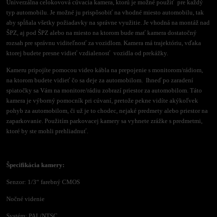
Univerzálna celokovová cúvacia kamera, ktorú je možné použiť pre každý
typ automobilu. Je možné ju prispôsobiť na vhodné miesto automobilu, tak
aby spĺňala všetky požiadavky na správne využitie. Je vhodná na montáž nad
ŠPZ, aj pod ŠPZ alebo na miesto na ktorom bude mať kamera dostatočný
rozsah pre správnu viditeľnosť za vozidlom. Kamera má trajektóriu, vďaka
ktorej budete presne vidieť vzdialenosť vozidla od prekážky.
Kameru pripojíte pomocou video kábla na prepojenie s monitorom/rádiom,
na ktorom budete vidieť čo sa deje za automobilom. Ihneď po zaradení
spiatočky sa Vám na monitore/rádiu zobrazí priestor za automobilom. Táto
kamera je výborný pomocník pri cúvaní, pretože pekne vidíte akýkoľvek
pohyb za automobilom, či už je to chodec, nejaké predmety alebo priestor na
zaparkovanie. Použitím parkovacej kamery sa vyhnete zrážke s predmetmi,
ktoré by ste mohli prehliadnuť.
Špecifikácia kamery:
Senzor: 1/3“ farebný CMOS
Nočné videnie
Systém: PAL/NTSC