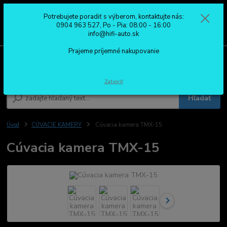
Potrebujete poradiť s výberom, kontaktujte nás:
0
ks
0904 963 527
0904 963 527, Po - Pia: 08:00 - 16:00
za
0,00 €
Po - Pia: 08:00 - 16:00
info@hifi-auto.sk
Prajeme príjemné nakupovanie
Menu
Zatvoriť
Hľadať
Úvod
CÚVACIE KAMERY
Cúvacia kamera TMX-15
Cúvacia kamera TMX-15