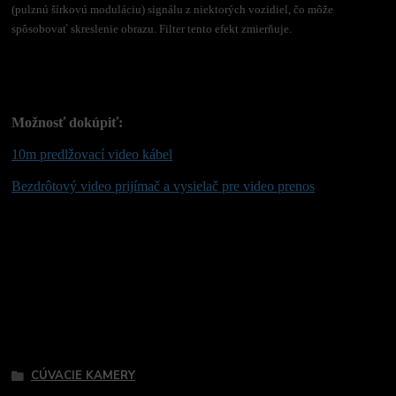
(pulznú šírkovú moduláciu) signálu z niektorých vozidiel, čo môže
spôsobovať skreslenie obrazu. Filter tento efekt zmierňuje.
Možnosť dokúpiť:
10m predlžovací video kábel
Bezdrôtový video prijímač a vysielač pre video prenos
Tovar zaradený v kategóriách
CÚVACIE KAMERY