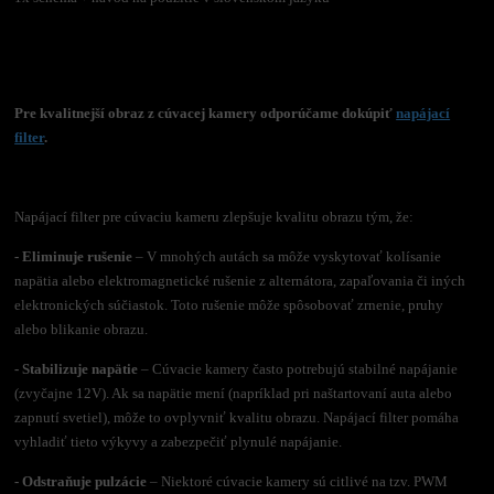
Pre kvalitnejší obraz z cúvacej kamery odporúčame dokúpiť
napájací
filter
.
Napájací filter pre cúvaciu kameru zlepšuje kvalitu obrazu tým, že:
- Eliminuje rušenie
– V mnohých autách sa môže vyskytovať kolísanie
napätia alebo elektromagnetické rušenie z alternátora, zapaľovania či iných
elektronických súčiastok. Toto rušenie môže spôsobovať zrnenie, pruhy
alebo blikanie obrazu.
- Stabilizuje napätie
– Cúvacie kamery často potrebujú stabilné napájanie
(zvyčajne 12V). Ak sa napätie mení (napríklad pri naštartovaní auta alebo
zapnutí svetiel), môže to ovplyvniť kvalitu obrazu. Napájací filter pomáha
vyhladiť tieto výkyvy a zabezpečiť plynulé napájanie.
- Odstraňuje pulzácie
– Niektoré cúvacie kamery sú citlivé na tzv. PWM