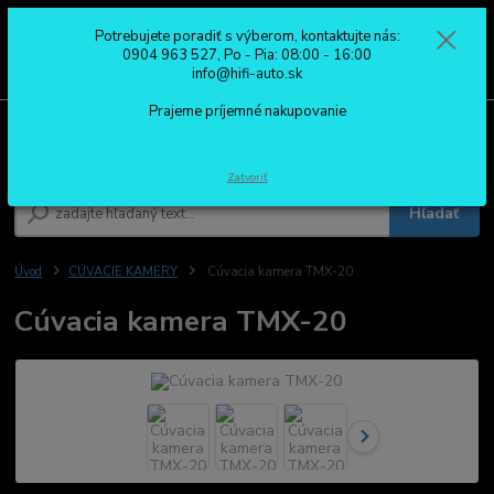
Potrebujete poradiť s výberom, kontaktujte nás:
0
ks
0904 963 527
0904 963 527, Po - Pia: 08:00 - 16:00
za
0,00 €
Po - Pia: 08:00 - 16:00
info@hifi-auto.sk
Prajeme príjemné nakupovanie
Menu
Zatvoriť
Hľadať
Úvod
CÚVACIE KAMERY
Cúvacia kamera TMX-20
Cúvacia kamera TMX-20