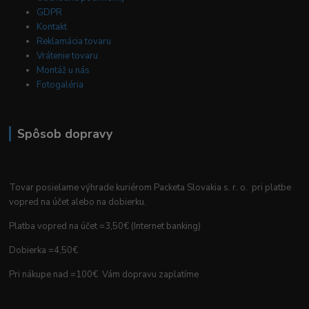
GDPR
Kontakt
Reklamácia tovaru
Vrátenie tovaru
Montáž u nás
Fotogaléria
Spôsob dopravy
Tovar posielame výhrade kuriérom Packeta Slovakia s. r. o. pri platbe
vopred na účet alebo na dobierku.
Platba vopred na účet =3,50€ (Internet banking)
Dobierka =4,50€
Pri nákupe nad =100€ Vám dopravu zaplatíme