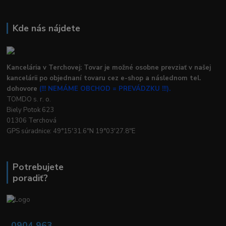
Kde nás nájdete
Kancelária v Terchovej: Tovar je možné osobne prevziať v našej
kancelárii po objednaní tovaru cez e-shop a následnom tel.
dohovore
(!!! NEMÁME OBCHOD = PREVÁDZKU !!!).
TOMDO s. r. o.
Biely Potok 623
01306 Terchová
GPS súradnice: 49°15'31.6"N 19°03'27.8"E
Potrebujete
poradiť?
0904 963