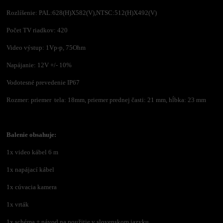
Rozlíšenie: PAL:628(H)X582(V),NTSC:512(H)X492(V)
Počet TV riadkov: 420
Video výstup: 1Vp-p, 75Ohm
Napájanie: 12V +/- 10%
Vodotesné prevedenie IP67
Rozmer: priemer tela: 18mm, priemer prednej časti: 21 mm, hĺbka: 23 mm
Balenie obsahuje:
1x video kábel 6 m
1x napájací kábel
1x cúvacia kamera
1x vrták
1x schéma + návod na použitie v slovenskom jazyku