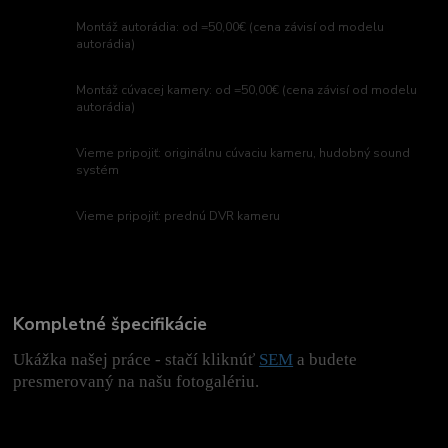
Montáž autorádia: od =50,00€ (cena závisí od modelu
autorádia)
Montáž cúvacej kamery: od =50,00€ (cena závisí od modelu
autorádia)
Vieme pripojiť: originálnu cúvaciu kameru, hudobný sound
systém
Vieme pripojiť: prednú DVR kameru
Kompletné špecifikácie
Ukážka našej práce - stačí kliknúť
SEM
a budete
presmerovaný na našu fotogalériu.