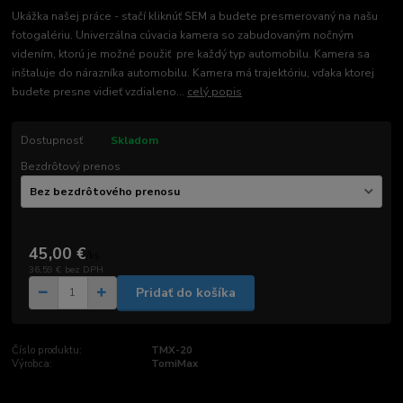
Ukážka našej práce - stačí kliknúť SEM a budete presmerovaný na našu
fotogalériu. Univerzálna cúvacia kamera so zabudovaným nočným
videním, ktorú je možné použiť pre každý typ automobilu. Kamera sa
inštaluje do nárazníka automobilu. Kamera má trajektóriu, vďaka ktorej
budete presne vidieť vzdialeno...
celý popis
Dostupnosť
Skladom
Bezdrôtový prenos
45,00 €
/
ks
36,59 €
bez DPH
Pridať do košíka
Číslo produktu:
TMX-20
Výrobca:
TomiMax