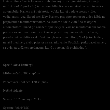
Univerzálna cúvacia kamera so zabudovaným nočným videním, ktorú je
možné použiť pre každý typ automobilu. Kamera sa inštaluje do nárazníka
automobilu. Kamera má trajektóriu, vďaka ktorej budete presne vidieť
vzdialenosť vozidla od prekážky. Kameru pripojíte pomocou video kábla na
prepojenie s monitorom/rádiom, na ktorom budete vidieť čo sa deje za
automobilom. Ihneď po zaradení spiatočky sa Vám na monitore/rádiu zobrazí
priestor za automobilom. Táto kamera je výborný pomocník pri cúvaní,
pretože pekne vidíte akýkoľvek pohyb za automobilom, či už je to chodec,
nejaké predmety alebo priestor na zaparkovanie. Použitím parkovacej kamery
sa vyhnete zrážke s predmetmi, ktoré by ste mohli prehliadnuť.
Špecifikácia kamery:
Môže otáčať o 360 stupňov
Pozorovací uhol cca. 170 stupňov
Nočné videnie
Senzor: 1/3“ farebný CMOS
Systém: PAL/NTSC