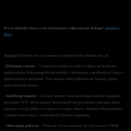
Pre kvalitnejší obraz z cúvacej kamery odporúčame dokúpiť
napájací
filter
.
Napájací filter pre cúvaciu kameru zlepšuje kvalitu obrazu tým, že:
- Eliminuje rušenie
– V mnohých autách sa môže vyskytovať kolísanie
napätia alebo elektromagnetické rušenie z alternátora, zapaľovania či iných
elektronických súčiastok. Toto rušenie môže spôsobovať zrnenie, pruhy
alebo blikanie obrazu.
- Stabilizuje napätie
– Cúvacie kamery často potrebujú stabilné napájanie
(zvyčajne 12V). Ak sa napätie mení (napríklad pri naštartovaní auta alebo
zapnutí svetiel), môže to ovplyvniť kvalitu obrazu. Napájací filter pomáha
vyhladiť tieto výkyvy a zabezpečiť plynulé napájanie.
- Odstraňuje pulzácie
– Niektoré cúvacie kamery sú citlivé na tzv. PWM