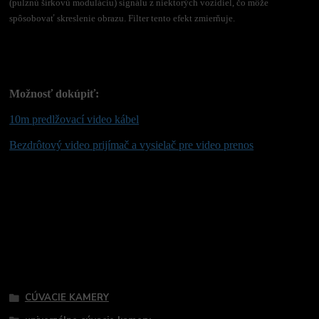
(pulznú šírkovú moduláciu) signálu z niektorých vozidiel, čo môže
spôsobovať skreslenie obrazu. Filter tento efekt zmierňuje.
Možnosť dokúpiť:
10m predlžovací video kábel
Bezdrôtový video prijímač a vysielač pre video prenos
Tovar zaradený v kategóriách
CÚVACIE KAMERY