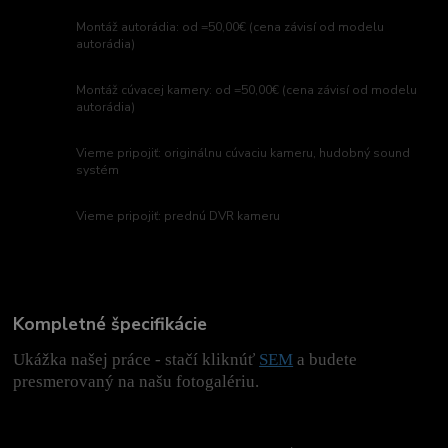
Montáž autorádia: od =50,00€ (cena závisí od modelu
autorádia)
Montáž cúvacej kamery: od =50,00€ (cena závisí od modelu
autorádia)
Vieme pripojiť: originálnu cúvaciu kameru, hudobný sound
systém
Vieme pripojiť: prednú DVR kameru
Kompletné špecifikácie
Ukážka našej práce - stačí kliknúť
SEM
a budete
presmerovaný na našu fotogalériu.