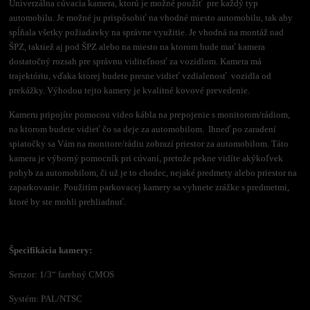
Univerzálna cúvacia kamera, ktorú je možné použiť pre každý typ
automobilu. Je možné ju prispôsobiť na vhodné miesto automobilu, tak aby
spĺňala všetky požiadavky na správne využitie. Je vhodná na montáž nad
ŠPZ, taktiež aj pod ŠPZ alebo na miesto na ktorom bude mať kamera
dostatočný rozsah pre správnu viditeľnosť za vozidlom. Kamera má
trajektóriu, vďaka ktorej budete presne vidieť vzdialenosť vozidla od
prekážky. Výhodou tejto kamery je kvalitné kovové prevedenie.
Kameru pripojíte pomocou video kábla na prepojenie s monitorom/rádiom,
na ktorom budete vidieť čo sa deje za automobilom. Ihneď po zaradení
spiatočky sa Vám na monitore/rádiu zobrazí priestor za automobilom. Táto
kamera je výborný pomocník pri cúvaní, pretože pekne vidíte akýkoľvek
pohyb za automobilom, či už je to chodec, nejaké predmety alebo priestor na
zaparkovanie. Použitím parkovacej kamery sa vyhnete zrážke s predmetmi,
ktoré by ste mohli prehliadnuť.
Špecifikácia kamery:
Senzor: 1/3“ farebný CMOS
Systém: PAL/NTSC