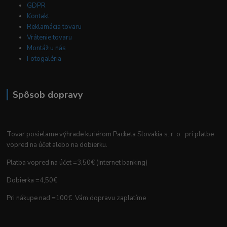
GDPR
Kontakt
Reklamácia tovaru
Vrátenie tovaru
Montáž u nás
Fotogaléria
Spôsob dopravy
Tovar posielame výhrade kuriérom Packeta Slovakia s. r. o. pri platbe
vopred na účet alebo na dobierku.
Platba vopred na účet =3,50€ (Internet banking)
Dobierka =4,50€
Pri nákupe nad =100€ Vám dopravu zaplatíme