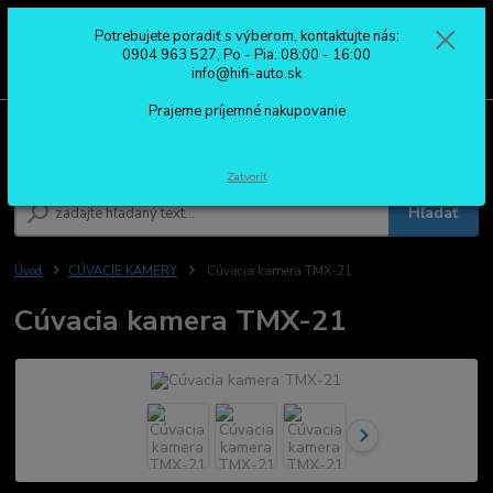
Potrebujete poradiť s výberom, kontaktujte nás:
0
ks
0904 963 527
0904 963 527, Po - Pia: 08:00 - 16:00
za
0,00 €
Po - Pia: 08:00 - 16:00
info@hifi-auto.sk
Prajeme príjemné nakupovanie
Menu
Zatvoriť
Hľadať
Úvod
CÚVACIE KAMERY
Cúvacia kamera TMX-21
Cúvacia kamera TMX-21