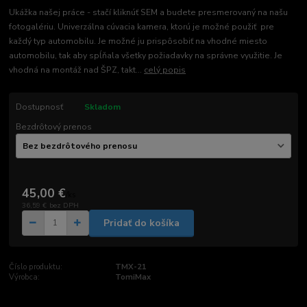
Ukážka našej práce - stačí kliknúť SEM a budete presmerovaný na našu
fotogalériu. Univerzálna cúvacia kamera, ktorú je možné použiť pre
každý typ automobilu. Je možné ju prispôsobiť na vhodné miesto
automobilu, tak aby spĺňala všetky požiadavky na správne využitie. Je
vhodná na montáž nad ŠPZ, takt...
celý popis
Dostupnosť
Skladom
Bezdrôtový prenos
45,00 €
/
ks
36,59 €
bez DPH
Pridať do košíka
Číslo produktu:
TMX-21
Výrobca:
TomiMax