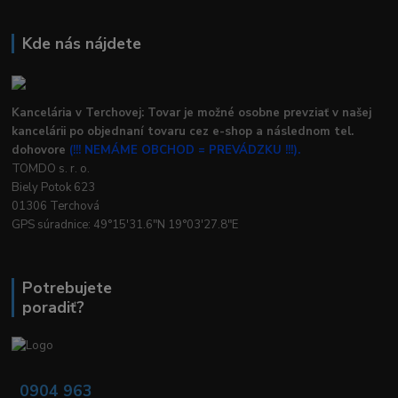
Kde nás nájdete
Kancelária v Terchovej: Tovar je možné osobne prevziať v našej
kancelárii po objednaní tovaru cez e-shop a následnom tel.
dohovore
(!!! NEMÁME OBCHOD = PREVÁDZKU !!!).
TOMDO s. r. o.
Biely Potok 623
01306 Terchová
GPS súradnice: 49°15'31.6"N 19°03'27.8"E
Potrebujete
poradiť?
0904 963