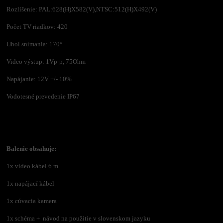
Rozlíšenie: PAL:628(H)X582(V),NTSC:512(H)X492(V)
Počet TV riadkov: 420
Uhol snímania: 170°
Video výstup: 1Vp-p, 75Ohm
Napájanie: 12V +/- 10%
Vodotesné prevedenie IP67
Balenie obsahuje:
1x video kábel 6 m
1x napájací kábel
1x cúvacia kamera
1x schéma + návod na použitie v slovenskom jazyku