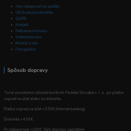
Ako nakupovať na splátky
Obchodné podmienky
GDPR
Kontakt
Reklamácia tovaru
Vrátenie tovaru
Montáž u nás
Fotogaléria
Spôsob dopravy
Tovar posielame výhrade kuriérom Packeta Slovakia s. r. o. pri platbe
vopred na účet alebo na dobierku.
Platba vopred na účet =3,50€ (Internet banking)
Dobierka =4,50€
Pri nákupe nad =100€ Vám dopravu zaplatíme