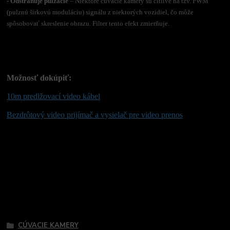
- Odstraňuje pulzácie
– Niektoré cúvacie kamery sú citlivé na tzv. PWM
(pulznú šírkovú moduláciu) signálu z niektorých vozidiel, čo môže
spôsobovať skreslenie obrazu. Filter tento efekt zmierňuje.
Možnosť dokúpiť:
10m predlžovací video kábel
Bezdrôtový video prijímač a vysielač pre video prenos
Tovar zaradený v kategóriách
CÚVACIE KAMERY