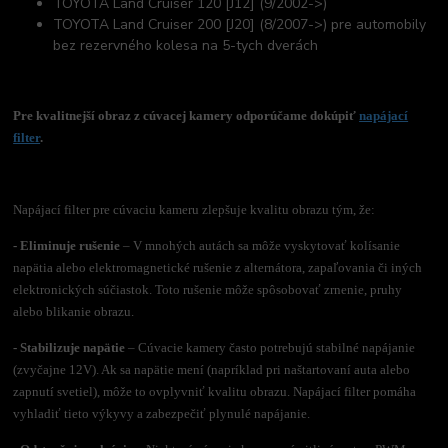
TOYOTA Land Cruiser 120 [J12] (9/2002->)
TOYOTA Land Cruiser 200 [J20] (8/2007->) pre automobily
bez rezervného kolesa na 5-tych dverách
Pre kvalitnejší obraz z cúvacej kamery odporúčame dokúpiť
napájací
filter
.
Napájací filter pre cúvaciu kameru zlepšuje kvalitu obrazu tým, že:
- Eliminuje rušenie
– V mnohých autách sa môže vyskytovať kolísanie
napätia alebo elektromagnetické rušenie z alternátora, zapaľovania či iných
elektronických súčiastok. Toto rušenie môže spôsobovať zrnenie, pruhy
alebo blikanie obrazu.
- Stabilizuje napätie
– Cúvacie kamery často potrebujú stabilné napájanie
(zvyčajne 12V). Ak sa napätie mení (napríklad pri naštartovaní auta alebo
zapnutí svetiel), môže to ovplyvniť kvalitu obrazu. Napájací filter pomáha
vyhladiť tieto výkyvy a zabezpečiť plynulé napájanie.