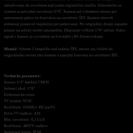
zabudovanie do osvetlenia nad zadnú registračnú značku. Jednoducho sa
vymení za pôvodné osvetlenie EVČ. Kamera má vyhradené miesto pre
umiestnenie pätice so žiarovkou na osvetlenie ŠPZ. Kamera zároveň
zobrazuje pomocné trajektórie pre parkovanie. Pre originálny dizajn zapadne
priamo na určený model automobilu. Disponuje veľkým 170° uhlom. Video
signál z kamery je vyvedený na 6 m kábli s RCA koncovkami.
Montáž:
Vyberte 1 lampičku nad zadnou ŠPZ, miesto nej vložíte do
originálneho otvoru túto kameru a zapojíte žiarovku na osvetlenie ŠPZ.
Technické parametre:
Senzor: 1/3“ farebný CMOS
Snímací uhol: 170°
Elektronická clona
TV systém: NTSC
Rozlíšenie: 656(H) x 492 px(V)
Počet TV riadkov: 420
Min. osvetlenie: 0,2 LUX
Rozlíšenie: 480TV riadkov
Vodotesné krytie: IP 68