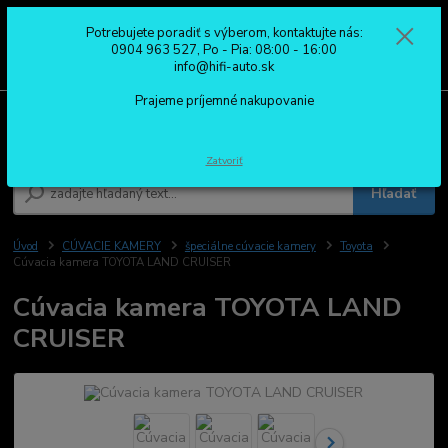
Potrebujete poradiť s výberom, kontaktujte nás:
0
ks
0904 963 527
0904 963 527, Po - Pia: 08:00 - 16:00
za
0,00 €
Po - Pia: 08:00 - 16:00
info@hifi-auto.sk
Prajeme príjemné nakupovanie
Menu
Zatvoriť
Hľadať
Úvod
CÚVACIE KAMERY
špeciálne cúvacie kamery
Toyota
Cúvacia kamera TOYOTA LAND CRUISER
Cúvacia kamera TOYOTA LAND
CRUISER