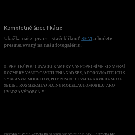
Kompletné špecifikácie
Ukážka našej práce - stačí kliknúť
SEM
a budete
presmerovaný na našu fotogalériu.
!!! PRED KÚPOU CÚVACEJ KAMERY VÁS POPROSÍME SI ZMERAŤ
ROZMERY VÁŠHO OSVETLENIA NAD ŠPZ, A POROVNAJTE ICH S
VYBRANÝM MODELOM, PO PRÍPADE CÚVACIA KAMERA MÔŽE
SEDIEŤ ROZMERMI AJ NA INÝ MODEL AUTOMOBILU, AKO
UVÁDZA VÝROBCA. !!!
Farebná cúvacia kamera na nahradenie osvetlenia ŠPZ. Je určená pre