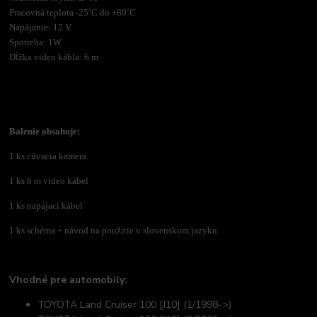
Pracovná teplota -25˚C do +80˚C
Napájanie: 12 V
Spotreba: 1W
Dĺžka video kábla: 6 m
Balenie obsahuje:
1 ks cúvacia kamera
1 ks 6 m video kábel
1 ks napájací kábel
1 ks schéma +
návod na použitie v slovenskom jazyku
Vhodné pre automobily:
TOYOTA Land Cruiser 100 [J10] (1/1998->)