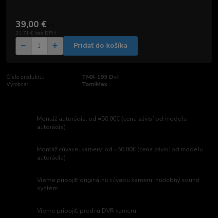
39,00 €
/
ks
31,71 €
bez DPH
Pridať do košíka
Číslo produktu:
TMX-199 D+I
Výrobca:
TomiMax
Montáž autorádia: od =50,00€ (cena závisí od modelu
autorádia)
Montáž cúvacej kamery: od =50,00€ (cena závisí od modelu
autorádia)
Vieme pripojiť: originálnu cúvaciu kameru, hudobný sound
systém
Vieme pripojiť: prednú DVR kameru