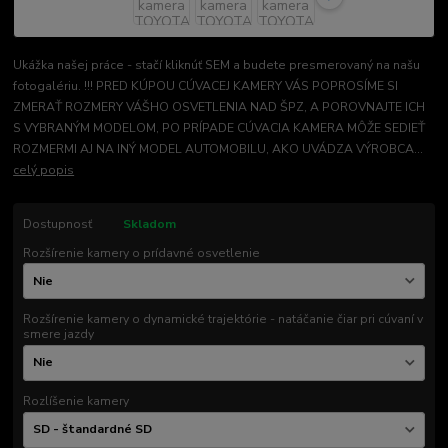
Ukážka našej práce - stačí kliknúť SEM a budete presmerovaný na našu
fotogalériu. !!! PRED KÚPOU CÚVACEJ KAMERY VÁS POPROSÍME SI
ZMERAŤ ROZMERY VÁŠHO OSVETLENIA NAD ŠPZ, A POROVNAJTE ICH
S VYBRANÝM MODELOM, PO PRÍPADE CÚVACIA KAMERA MÔŽE SEDIEŤ
ROZMERMI AJ NA INÝ MODEL AUTOMOBILU, AKO UVÁDZA VÝROBCA...
celý popis
Dostupnosť
Skladom
Rozšírenie kamery o prídavné osvetlenie
Rozšírenie kamery o dynamické trajektórie - natáčanie čiar pri cúvaní v
smere jazdy
Rozlíšenie kamery