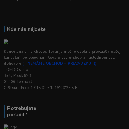
Kde nás nájdete
Kancelária v Terchovej: Tovar je možné osobne prevziať v našej
kancelárii po objednaní tovaru cez e-shop a následnom tel.
dohovore
(!!! NEMÁME OBCHOD = PREVÁDZKU !!!).
TOMDO s. r. o.
Biely Potok 623
01306 Terchová
GPS súradnice: 49°15'31.6"N 19°03'27.8"E
Potrebujete
poradiť?