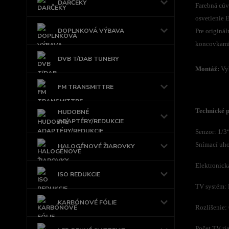
DARČEKY
Farebná cúv
osvetlenie 
DOPLNKOVÁ VÝBAVA
Pre originá
koncovkami
DVB T/DAB TUNERY
Montáž:
Vyb
FM TRANSMITTRE
Technické 
HUDOBNÉ
ADAPTÉRY/REDUKCIE
Senzor: 1/
Snímací uho
HALOGÉNOVÉ ŽIAROVKY
Elektronick
ISO REDUKCIE
TV systém:
KARBÓNOVÉ FÓLIE
Rozlíšenie:
Počet TV ri