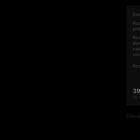
Dos
Roz
prí
Roz
dyn
nat
cúv
Roz
39
31,
Číslo p