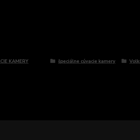
zaradený v kategóriách
CIE KAMERY
špeciálne cúvacie kamery
Vol