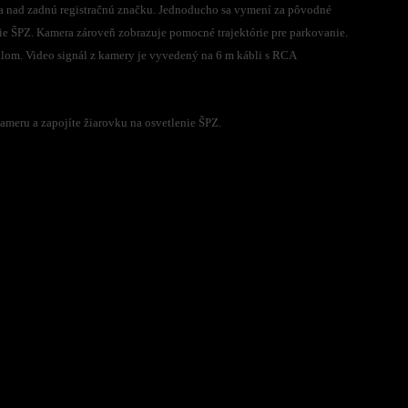
ia nad zadnú registračnú značku. Jednoducho sa vymení za pôvodné
ie ŠPZ. Kamera zároveň zobrazuje pomocné trajektórie pre parkovanie.
lom. Video signál z kamery je vyvedený na 6 m kábli s RCA
ameru a zapojíte žiarovku na osvetlenie ŠPZ.