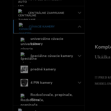
CENTRÁLNE ZAMYKANIE
CÚVACIE KAMERY
univerzálne cúvacie
kamery
Komple
špeciálne cúvacie kamery
Ukážka 
predné kamery
!!! PRED
4 PIN kamery
MODELOM,
Rozbočovače, prepínače,
filtre