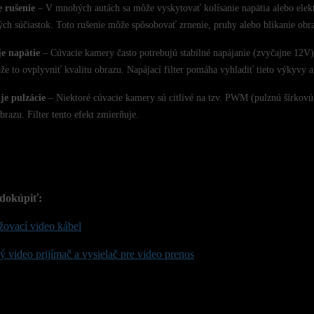
e rušenie
– V mnohých autách sa môže vyskytovať kolísanie napätia alebo elektr
ých súčiastok. Toto rušenie môže spôsobovať zrnenie, pruhy alebo blikanie obr
je napätie
– Cúvacie kamery často potrebujú stabilné napájanie (zvyčajne 12V).
ôže to ovplyvniť kvalitu obrazu. Napájací filter pomáha vyhladiť tieto výkyvy a
je pulzácie
– Niektoré cúvacie kamery sú citlivé na tzv. PWM (pulznú šírkovú
brazu. Filter tento efekt zmierňuje.
dokúpiť:
žovací video kábel
 video prijímač a vysielač pre video prenos