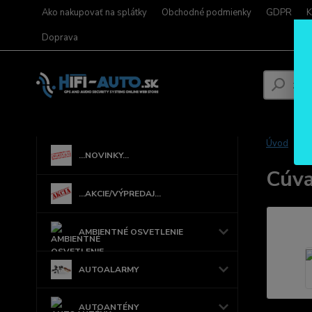
Ako nakupovať na splátky
Obchodné podmienky
GDPR
K
Doprava
Úvod
...NOVINKY...
Cúva
...AKCIE/VÝPREDAJ...
AMBIENTNÉ OSVETLENIE
AUTOALARMY
AUTOANTÉNY