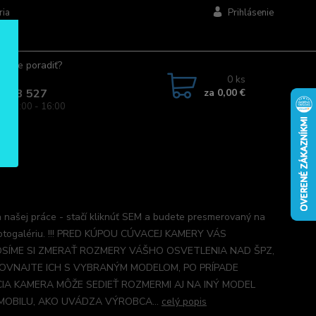
ria
Prihlásenie
ujete poradiť?
jte.
0
ks
za
0,00 €
 963 527
a: 08:00 - 16:00
 našej práce - stačí kliknúť SEM a budete presmerovaný na
otogalériu. !!! PRED KÚPOU CÚVACEJ KAMERY VÁS
SÍME SI ZMERAŤ ROZMERY VÁŠHO OSVETLENIA NAD ŠPZ,
OVNAJTE ICH S VYBRANÝM MODELOM, PO PRÍPADE
IA KAMERA MÔŽE SEDIEŤ ROZMERMI AJ NA INÝ MODEL
OBILU, AKO UVÁDZA VÝROBCA...
celý popis