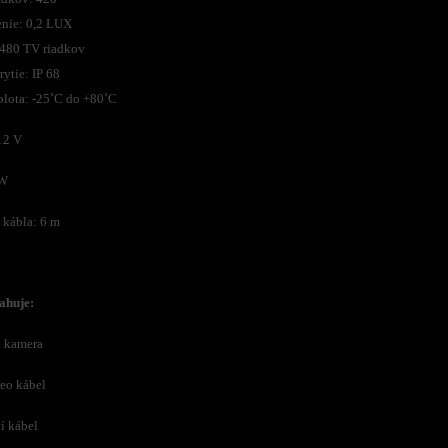
enie: 0,2 LUX
 480 TV riadkov
ytie: IP 68
plota: -25˚C do +80˚C
12 V
1W
 kábla: 6 m
ahuje:
a kamera
deo kábel
í kábel