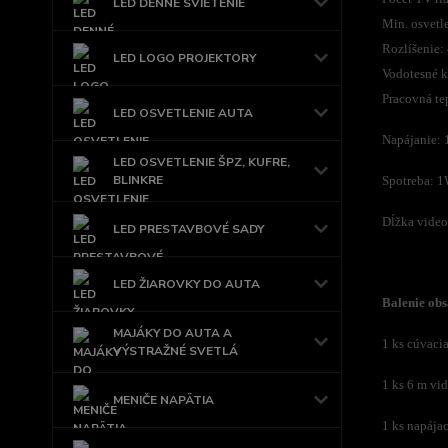
LED DENNÉ SVIETENIE
Min. osvetl
Rozlíšenie:
LED LOGO PROJEKTORY
Vodotesné kr
Pracovná te
LED OSVETLENIE AUTA
Napájanie: 
LED OSVETLENIE ŠPZ, KUFRE,
BLINKRE
Spotreba: 
Dĺžka video
LED PRESTAVBOVÉ SADY
LED ŽIAROVKY DO AUTA
Balenie obs
MAJÁKY DO AUTA A
1 ks cúvaci
VÝSTRAŽNÉ SVETLÁ
1 ks 6 m vi
MENIČE NAPÄTIA
1 ks napájac