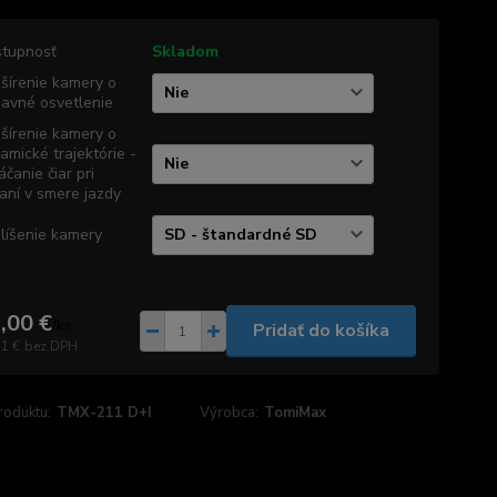
tupnosť
Skladom
šírenie kamery o
davné osvetlenie
šírenie kamery o
amické trajektórie -
áčanie čiar pri
aní v smere jazdy
líšenie kamery
,00 €
/
ks
Pridať do košíka
71 €
bez DPH
roduktu:
TMX-211 D+I
Výrobca:
TomiMax