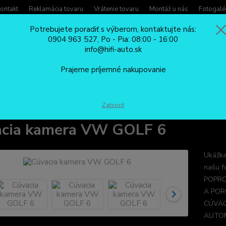
ontakt
Reklamácia tovaru
Vrátenie tovaru
Montáž u nás
Fotogalé
Potrebujete poradiť s výberom, kontaktujte nás:
0904 963 527, Po - Pia: 08:00 - 16:00
Potreb
info@hifi-auto.sk
Zavola
Hľadať
0904
Prajeme príjemné nakupovanie
Po - Pi
CÚVACIE KAMERY
Cúvacia kamera VW GOLF 6
Zatvoriť
cia kamera VW GOLF 6
Ukážka
našu f
POPRO
A POR
CÚVAC
AUTOM