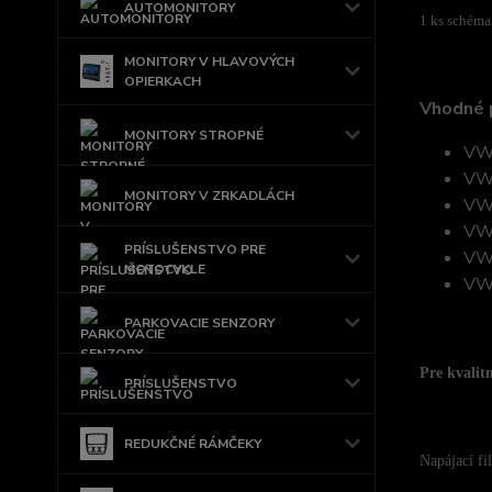
AUTOMONITORY
1 ks schéma
MONITORY V HLAVOVÝCH
OPIERKACH
Vhodné 
MONITORY STROPNÉ
VW 
VW 
MONITORY V ZRKADLÁCH
VW 
VW 
PRÍSLUŠENSTVO PRE
VW 
MOTOCYKLE
VW 
PARKOVACIE SENZORY
Pre kvalit
PRÍSLUŠENSTVO
REDUKČNÉ RÁMČEKY
Napájací fi