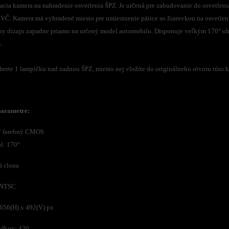
acia kamera na nahradenie osvetlenia ŠPZ. Je určená pre zabudovanie do osvetlen
EVČ. Kamera má vyhradené miesto pre umiestnenie pätice so žiarovkou na osvetlen
lny dizajn zapadne priamo na určený model automobilu. Disponuje veľkým 170° uh
.
erte 1 lampičku nad zadnou ŠPZ, miesto nej vložíte do originálneho otvoru túto k
parametre:
3“ farebný CMOS
l: 170°
á clona
 NTSC
 656(H) x 492(V) px
adkov: 420