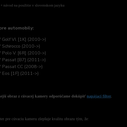
 +
návod na použitie v slovenskom jazyku
pre automobily:
Golf VI. [1K] (2010->)
Schirocco (2010->)
Polo V. [6R] (2010->)
Passat [B7] (2011->)
Passat CC (2008->)
Eos [1F] (2011->)
nejší obraz z cúvacej kamery odporúčame dokúpiť
napájací filter
.
lter pre cúvaciu kameru zlepšuje kvalitu obrazu tým, že: