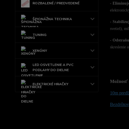
ROZBALENÉ / PREDVEDENÉ
- Eliminuj
elektronick
ŠPIONÁŽNA TECHNIKA
- Stabilizu
svetiel), m
TUNING
- Odstraňu
skreslenie o
XENÓNY
LED OSVETLENIE A PVC
PODLAHY DO DIELNE
Možnosť 
ELEKTRICKÉ HRAČKY
10m predl
Bezdrôtový