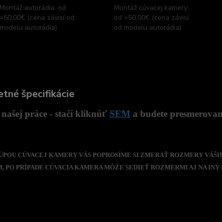
Montáž autorádia: od
Montáž cúvacej kamery:
=50,00€ (cena závisí od
od =50,00€ (cena závisí
modelu autorádia)
od modelu autorádia)
tné špecifikácie
našej práce - stačí kliknúť
SEM
a budete presmerovaný
 KÚPOU CÚVACEJ KAMERY VÁS POPROSÍME SI ZMERAŤ ROZMERY VÁŠH
 PO PRÍPADE CÚVACIA KAMERA MÔŽE SEDIEŤ ROZMERMI AJ NA INÝ 