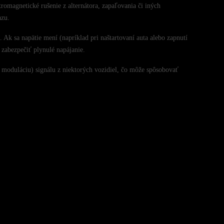
omagnetické rušenie z alternátora, zapaľovania či iných
azu.
 Ak sa napätie mení (napríklad pri naštartovaní auta alebo zapnutí
 zabezpečiť plynulé napájanie.
 moduláciu) signálu z niektorých vozidiel, čo môže spôsobovať