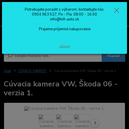
Potrebujete poradiť s výberom, kontaktujte nás:
0
ks
0904 963 527
0904 963 527, Po - Pia: 08:00 - 16:00
za
0,00 €
Po - Pia: 08:00 - 16:00
info@hifi-auto.sk
Prajeme príjemné nakupovanie
Menu
Zatvoriť
Hľadať
Úvod
CÚVACIE KAMERY
Cúvacia kamera VW, Škoda 06 - verzia 1.
Cúvacia kamera VW, Škoda 06 -
verzia 1.