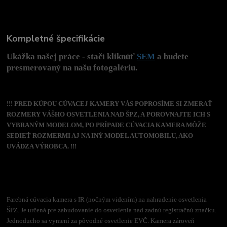
Kompletné špecifikácie
Ukážka našej práce - stačí kliknúť
SEM
a budete
presmerovaný na našu fotogalériu.
!!! PRED KÚPOU CÚVACEJ KAMERY VÁS POPROSÍME SI ZMERAŤ
ROZMERY VÁŠHO OSVETLENIA NAD ŠPZ, A POROVNAJTE ICH S
VYBRANÝM MODELOM, PO PRÍPADE CÚVACIA KAMERA MÔŽE
SEDIEŤ ROZMERMI AJ NA INÝ MODEL AUTOMOBILU, AKO
UVÁDZA VÝROBCA. !!!
Farebná cúvacia kamera s IR (nočným videním) na nahradenie osvetlenia
ŠPZ. Je určená pre zabudovanie do osvetlenia nad zadnú registračnú značku.
Jednoducho sa vymení za pôvodné osvetlenie EVČ. Kamera zároveň