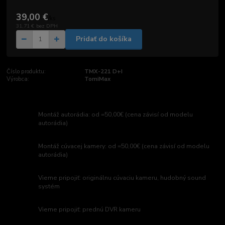
39,00 €
/
ks
31,71 €
bez DPH
Pridať do košíka
Číslo produktu:
TMX-221 D+I
Výrobca:
TomiMax
Montáž autorádia: od =50,00€ (cena závisí od modelu
autorádia)
Montáž cúvacej kamery: od =50,00€ (cena závisí od modelu
autorádia)
Vieme pripojiť: originálnu cúvaciu kameru, hudobný sound
systém
Vieme pripojiť: prednú DVR kameru