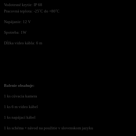
Vodotesné krytie: IP 68
Pracovná teplota: -25˚C do +80˚C
Napájanie: 12 V
Spotreba: 1W
Dĺžka video kábla: 6 m
Balenie obsahuje:
1 ks cúvacia kamera
1 ks 6 m video kábel
1 ks napájací kábel
1 ks schéma +
návod na použitie v slovenskom jazyku