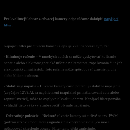
Pre kvalitnejší obraz z cúvacej kamery odporúčame dokúpiť
napájací
filter
.
Napájací filter pre cúvaciu kameru zlepšuje kvalitu obrazu tým, že:
- Eliminuje rušenie
– V mnohých autách sa môže vyskytovať kolísanie
napätia alebo elektromagnetické rušenie z alternátora, zapaľovania či iných
elektronických súčiastok. Toto rušenie môže spôsobovať zrnenie, pruhy
alebo blikanie obrazu.
- Stabilizuje napätie
– Cúvacie kamery často potrebujú stabilné napájanie
(zvyčajne 12V). Ak sa napätie mení (napríklad pri naštartovaní auta alebo
zapnutí svetiel), môže to ovplyvniť kvalitu obrazu. Napájací filter pomáha
vyhladiť tieto výkyvy a zabezpečiť plynulé napájanie.
- Odstraňuje pulzácie
– Niektoré cúvacie kamery sú citlivé na tzv. PWM
(pulznú šírkovú moduláciu) signálu z niektorých vozidiel, čo môže
spôsobovať skreslenie obrazu. Filter tento efekt zmierňuje.