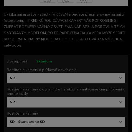
Ukážka našej práce - stačí kliknúť SEM a budete presmerovaný na našu
fotogalériu. !!! PRED KÚPOU CÚVACEJ KAMERY VÁS POPROSÍME SI
ZMERAŤ ROZMERY VÁŠHO OSVETLENIA NAD ŠPZ, A POROVNAJTE ICH
S VYBRANÝM MODELOM, PO PRÍPADE CÚVACIA KAMERA MÔŽE SEDIEŤ
ROZMERMI AJ NA INÝ MODEL AUTOMOBILU, AKO UVÁDZA VÝROBCA...
celý popis
Dostupnosť
Skladom
Rozšírenie kamery o prídavné osvetlenie
Rozšírenie kamery o dynamické trajektórie - natáčanie čiar pri cúvaní v
smere jazdy
Rozlíšenie kamery