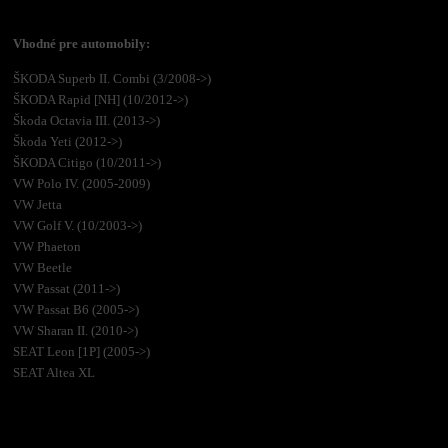
Vhodné pre automobily:
ŠKODA Superb II. Combi (3/2008->)
ŠKODA Rapid [NH] (10/2012->)
Škoda Octavia III. (2013->)
Škoda Yeti (2012->)
ŠKODA Citigo (10/2011->)
VW Polo IV. (2005-2009)
VW Jetta
VW Golf V. (10/2003->)
VW Phaeton
VW Beetle
VW Passat (2011->)
VW Passat B6 (2005->)
VW Sharan II. (2010->)
SEAT Leon [1P] (2005->)
SEAT Altea XL