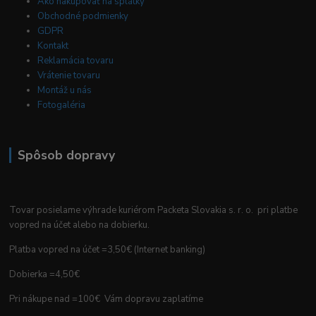
Ako nakupovať na splátky
Obchodné podmienky
GDPR
Kontakt
Reklamácia tovaru
Vrátenie tovaru
Montáž u nás
Fotogaléria
Spôsob dopravy
Tovar posielame výhrade kuriérom Packeta Slovakia s. r. o. pri platbe
vopred na účet alebo na dobierku.
Platba vopred na účet =3,50€ (Internet banking)
Dobierka =4,50€
Pri nákupe nad =100€ Vám dopravu zaplatíme