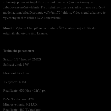
zobrazuje pomocné trajektórie pre parkovanie. Výhodou kamery je
zabudované nočné videnie. Pre originálny dizajn zapadne priamo na určený
model automobilu. Disponuje veľkým 170° uhlom. Video signál z kamery je
vyvedený na 6 m kábli s RCA koncovkami.
Montáž:
Vyberte 1 lampičku nad zadnou ŠPZ a miesto nej vložíte do
originálneho otvoru túto kameru.
Technické parametre:
Senzor: 1/3“ farebný CMOS
Snímací uhol: 170°
Elektronická clona
TV systém: NTSC
Rozlíšenie: 656(H) x 492(V) px
Počet TV riadkov: 420
Min. osvetlenie: 0,2 LUX
Rozlíšenie: 480 TV riadkov