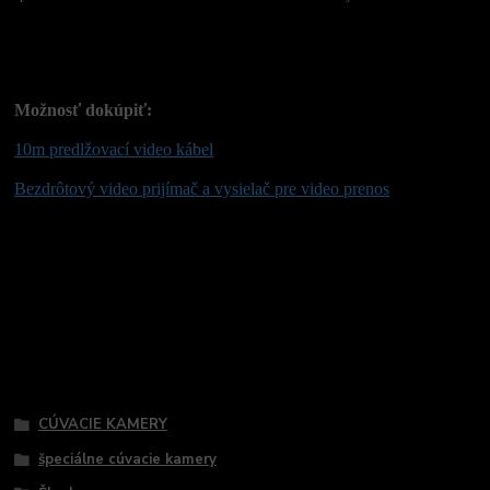
Možnosť dokúpiť:
10m predlžovací video kábel
Bezdrôtový video prijímač a vysielač pre video prenos
Tovar zaradený v kategóriách
CÚVACIE KAMERY
špeciálne cúvacie kamery