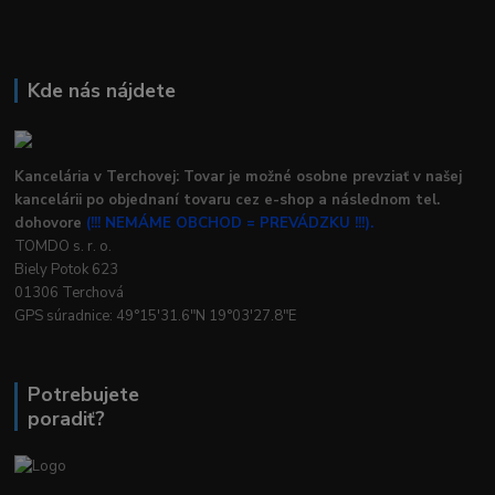
Kde nás nájdete
Kancelária v Terchovej: Tovar je možné osobne prevziať v našej
kancelárii po objednaní tovaru cez e-shop a následnom tel.
dohovore
(!!! NEMÁME OBCHOD = PREVÁDZKU !!!).
TOMDO s. r. o.
Biely Potok 623
01306 Terchová
GPS súradnice: 49°15'31.6"N 19°03'27.8"E
Potrebujete
poradiť?