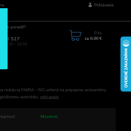
ria
Prihlásenie
ujete poradiť?
jte.
0
ks
za
0,00 €
 963 527
a: 08:00 - 16:00
a redukcia FAKRA - ISO určená na pripojenie autoantény
iginálnemu autorádiu.
celý popis
tupnosť
Skladom