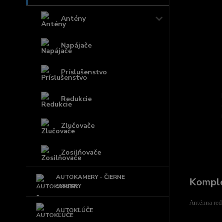
Antény
Napájače
Príslušenstvo
Redukcie
Zlučovače
Zosilňovače
AUTOKAMERY - ČIERNE
Komple
SKRINKY
Anténna red
AUTOKĽÚČE