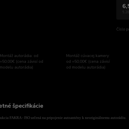
6,
5,28
Číslo p
Montáž autorádia: od
Montáž cúvacej kamery:
=50,00€ (cena závisí od
od =50,00€ (cena závisí
modelu autorádia)
od modelu autorádia)
tné špecifikácie
ukcia FAKRA - ISO určená na pripojenie autoantény k neoriginálnemu autorádiu.