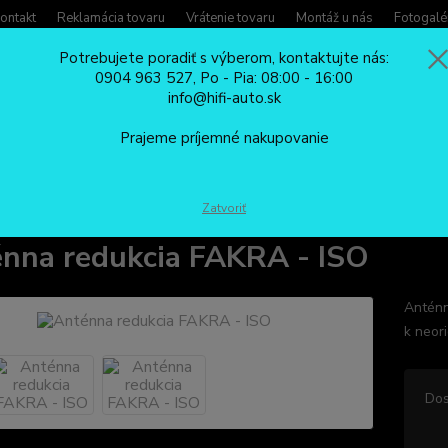
ontakt
Reklamácia tovaru
Vrátenie tovaru
Montáž u nás
Fotogalé
Potrebujete poradiť s výberom, kontaktujte nás:
0904 963 527, Po - Pia: 08:00 - 16:00
Potreb
info@hifi-auto.sk
Zavola
Hľadať
0904
Prajeme príjemné nakupovanie
Po - Pi
AUTOANTÉNY
Anténna redukcia FAKRA - ISO
Zatvoriť
nna redukcia FAKRA - ISO
Anténn
k neor
Dos