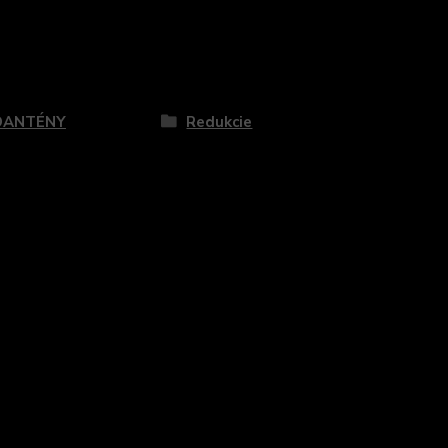
zaradený v kategóriách
OANTÉNY
Redukcie