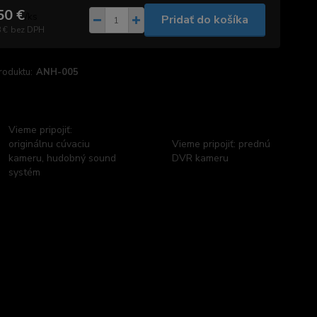
50 €
/
ks
Pridať do košíka
 €
bez DPH
roduktu:
ANH-005
Vieme pripojiť:
originálnu cúvaciu
Vieme pripojiť: prednú
kameru, hudobný sound
DVR kameru
systém