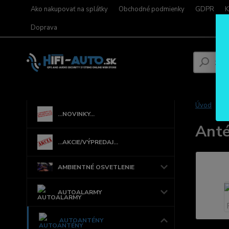
Ako nakupovať na splátky
Obchodné podmienky
GDPR
K
Doprava
Úvod
...NOVINKY...
Anté
...AKCIE/VÝPREDAJ...
AMBIENTNÉ OSVETLENIE
AUTOALARMY
AUTOANTÉNY