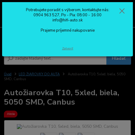
Potrebujete poradiť s výberom, kontaktujte nás:
0
ks
0904 963 527
0904 963 527, Po - Pia: 08:00 - 16:00
za
0,00 €
Po - Pia: 08:00 - 16:00
info@hifi-auto.sk
Prajeme príjemné nakupovanie
Menu
Zatvoriť
Hľadať
Úvod
LED ŽIAROVKY DO AUTA
Autožiarovka T10, 5xled, biela, 5050
SMD, Canbus
Autožiarovka T10, 5xled, biela,
5050 SMD, Canbus
Akcia