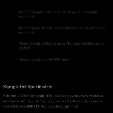
Montáž autorádia: od =50,00€ (cena závisí od modelu
autorádia)
Montáž cúvacej kamery: od =50,00€ (cena závisí od modelu
autorádia)
Vieme pripojiť: originálnu cúvaciu kameru, hudobný sound
systém
Vieme pripojiť: prednú DVR kameru
Kompletné špecifikácie
Náhradní LED žárovky
s paticí T10
, bílá barva, s vestavěným rezistorem
(nehlásí závady řídící jednotky na žárovce u nových vozidel),
5x vysoce
svítivé 3-čipové SMD
LED diody, napájecí napětí 12V.