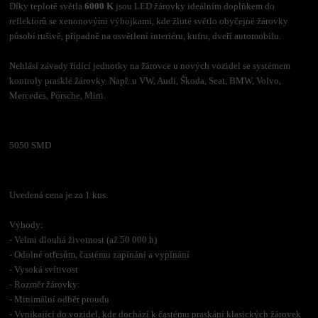
Díky teplotě světla
6000 K
jsou LED žárovky ideálním doplňkem do
reflektorů se xenonovými výbojkami, kde žluté světlo obyčejné žárovky
působí rušivě, případně na osvětlení interiéru, kufru, dveří automobilu.
Nehlásí závady řídící jednotky na žárovce u nových vozidel se systémem
kontroly prasklé žárovky. Např. u VW, Audi, Škoda, Seat, BMW, Volvo,
Mercedes, Porsche, Mini.
5050 SMD
Uvedená cena je za 1 kus.
Výhody:
- Velmi dlouhá životnost (až 50 000 h)
- Odolné otřesům, častému zapínání a vypínání
- Vysoká svítivost
- Rozměr žárovky:
- Minimální odběr proudu
- Vynikající do vozidel, kde dochází k častému praskání klasických žárovek