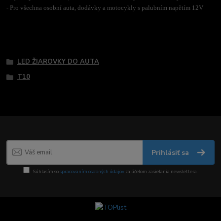
- Pro všechna osobní auta, dodávky a motocykly s palubním napětím 12V
Tovar zaradený v kategóriách
LED ŽIAROVKY DO AUTA
T10
Prihlásiť sa
Súhlasím so
spracovaním osobných údajov
za účelom zasielania newslettera.