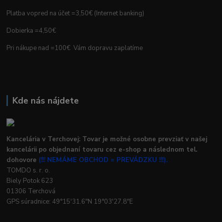
Platba vopred na účet =3,50€ (Internet banking)
Dobierka =4,50€
Pri nákupe nad =100€ Vám dopravu zaplatíme
Kde nás nájdete
Kancelária v Terchovej: Tovar je možné osobne prevziať v našej
kancelárii po objednaní tovaru cez e-shop a následnom tel.
dohovore
(!!! NEMÁME OBCHOD = PREVÁDZKU !!!).
TOMDO s. r. o.
Biely Potok 623
01306 Terchová
GPS súradnice: 49°15'31.6"N 19°03'27.8"E