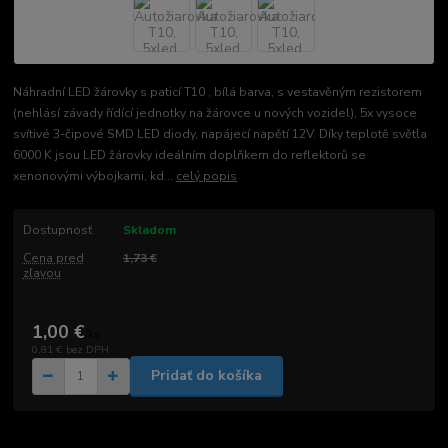
Náhradní LED žárovky s paticí T10 , bílá barva, s vestavěným rezistorem
(nehlásí závady řídící jednotky na žárovce u nových vozidel), 5x vysoce
svítivé 3-čipové SMD LED diody, napájecí napětí 12V. Díky teplotě světla
6000 K jsou LED žárovky ideálním doplňkem do reflektorů se
xenonovými výbojkami, kd...
celý popis
Dostupnosť
Skladom
Cena pred
1,73 €
zľavou
1,00 €
/
ks
0,81 €
bez DPH
Pridať do košíka