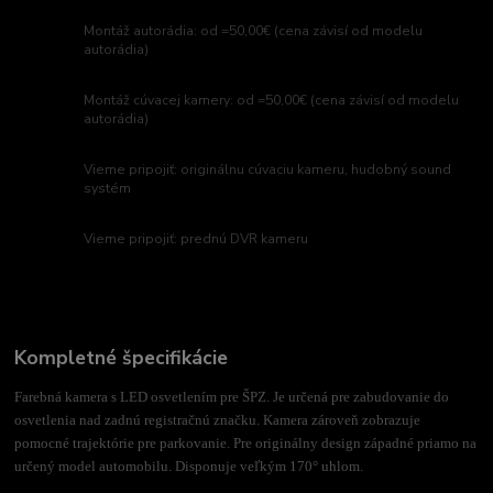
Montáž autorádia: od =50,00€ (cena závisí od modelu
autorádia)
Montáž cúvacej kamery: od =50,00€ (cena závisí od modelu
autorádia)
Vieme pripojiť: originálnu cúvaciu kameru, hudobný sound
systém
Vieme pripojiť: prednú DVR kameru
Kompletné špecifikácie
Farebná kamera s LED osvetlením pre ŠPZ. Je určená pre zabudovanie do
osvetlenia nad zadnú registračnú značku. Kamera zároveň zobrazuje
pomocné trajektórie pre parkovanie. Pre originálny design západné priamo na
určený model automobilu. Disponuje veľkým 170° uhlom.