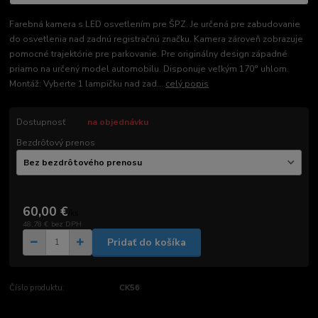
Farebná kamera s LED osvetlením pre ŠPZ. Je určená pre zabudovanie
do osvetlenia nad zadnú registračnú značku. Kamera zároveň zobrazuje
pomocné trajektórie pre parkovanie. Pre originálny design západné
priamo na určený model automobilu. Disponuje veľkým 170° uhlom.
Montáž: Vyberte 1 lampičku nad zad...
celý popis
Dostupnosť
na objednávku
Bezdrôtový prenos
60,00 €
/
ks
48,78 €
bez DPH
Pridať do košíka
Číslo produktu:
CK56