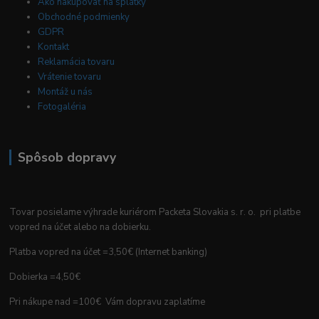
Ako nakupovať na splátky
Obchodné podmienky
GDPR
Kontakt
Reklamácia tovaru
Vrátenie tovaru
Montáž u nás
Fotogaléria
Spôsob dopravy
Tovar posielame výhrade kuriérom Packeta Slovakia s. r. o. pri platbe
vopred na účet alebo na dobierku.
Platba vopred na účet =3,50€ (Internet banking)
Dobierka =4,50€
Pri nákupe nad =100€ Vám dopravu zaplatíme