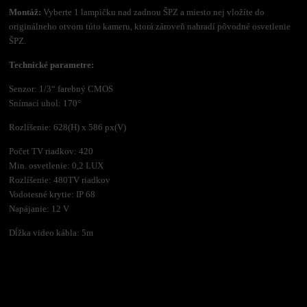
Montáž:
Vyberte 1 lampičku nad zadnou ŠPZ a miesto nej vložíte do
originálneho otvoru túto kameru, ktorá zároveň nahradí pôvodné osvetlenie
ŠPZ.
Technické parametre:
Senzor: 1/3“ farebný CMOS
Snímací uhol: 170°
Rozlíšenie: 628(H) x 586 px(V)
Počet TV riadkov: 420
Min. osvetlenie: 0,2 LUX
Rozlíšenie: 480TV riadkov
Vodotesné krytie: IP 68
Napájanie: 12 V
Dĺžka video kábla: 5m