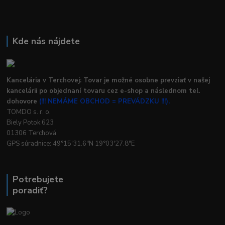
Kde nás nájdete
Kancelária v Terchovej: Tovar je možné osobne prevziať v našej
kancelárii po objednaní tovaru cez e-shop a následnom tel.
dohovore
(!!! NEMÁME OBCHOD = PREVÁDZKU !!!).
TOMDO s. r. o.
Biely Potok 623
01306 Terchová
GPS súradnice: 49°15'31.6"N 19°03'27.8"E
Potrebujete
poradiť?