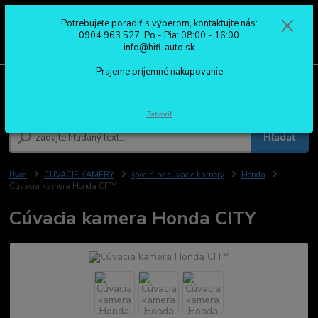
Potrebujete poradiť s výberom, kontaktujte nás:
0
ks
0904 963 527
0904 963 527, Po - Pia: 08:00 - 16:00
za
0,00 €
Po - Pia: 08:00 - 16:00
info@hifi-auto.sk
Prajeme príjemné nakupovanie
Menu
Zatvoriť
Hľadať
Úvod
CÚVACIE KAMERY
špeciálne cúvacie kamery
Honda
Cúvacia kamera Honda CITY
Cúvacia kamera Honda CITY