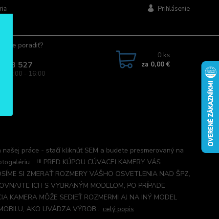
ria
Prihlásenie
ujete poradiť?
jte.
0
ks
za
0,00 €
 963 527
a: 08:00 - 16:00
 našej práce - stačí kliknúť SEM a budete presmerovaný na
otogalériu. !!! PRED KÚPOU CÚVACEJ KAMERY VÁS
SÍME SI ZMERAŤ ROZMERY VÁŠHO OSVETLENIA NAD ŠPZ,
OVNAJTE ICH S VYBRANÝM MODELOM, PO PRÍPADE
IA KAMERA MÔŽE SEDIEŤ ROZMERMI AJ NA INÝ MODEL
OBILU, AKO UVÁDZA VÝROB...
celý popis