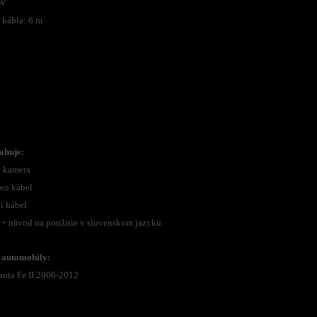
1W
 kábla: 6 m
ahuje:
a kamera
deo kábel
í kábel
 + návod na použitie v slovenskom jazyku
 automobily:
anta Fe II 2006-2012