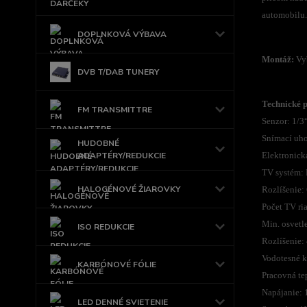
automobilu.
DOPLNKOVÁ VÝBAVA
Montáž:
Vyb
DVB T/DAB TUNERY
Technické 
FM TRANSMITTRE
Senzor: 1/
Snímací uho
HUDOBNÉ
ADAPTÉRY/REDUKCIE
Elektronick
TV systém:
HALOGÉNOVÉ ŽIAROVKY
Rozlíšenie:
Počet TV ri
Min. osvetl
ISO REDUKCIE
Rozlíšenie:
Vodotesné kr
KARBÓNOVÉ FÓLIE
Pracovná te
Napájanie: 
LED DENNÉ SVIETENIE