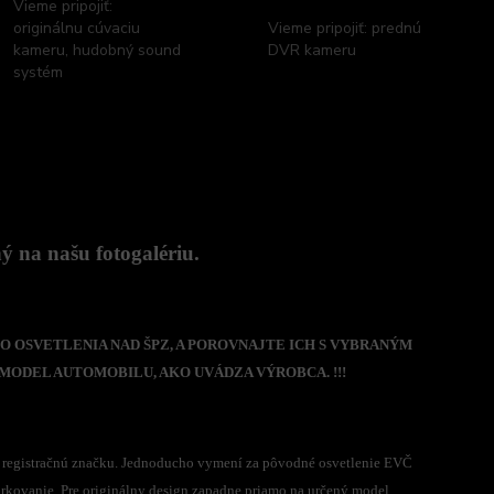
Vieme pripojiť:
originálnu cúvaciu
Vieme pripojiť: prednú
kameru, hudobný sound
DVR kameru
systém
 na našu fotogalériu.
O OSVETLENIA NAD ŠPZ, A POROVNAJTE ICH S VYBRANÝM
MODEL AUTOMOBILU, AKO UVÁDZA VÝROBCA. !!!
ú registračnú značku. Jednoducho vymení za pôvodné osvetlenie EVČ
arkovanie. Pre originálny design zapadne priamo na určený model