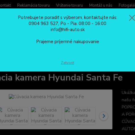
ontakt
Reklamácia tovaru
Vrátenie tovaru
Montáž u nás
Fotogalé
Potrebujete poradiť s výberom, kontaktujte nás:
0904 963 527, Po - Pia: 08:00 - 16:00
Potreb
info@hifi-auto.sk
Zavola
Hľadať
0904
Prajeme príjemné nakupovanie
Po - Pi
CÚVACIE KAMERY
Cúvacia kamera Hyundai Santa Fe
Zatvoriť
cia kamera Hyundai Santa Fe
Ukážka
našu f
POPRO
A POR
CÚVAC
AUTOM