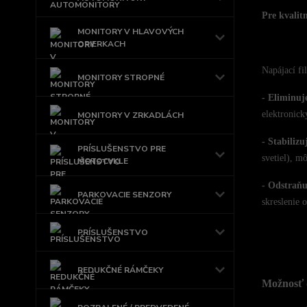
Pre kvalit
MONITORY V HLAVOVÝCH
OPIERKACH
Napájací fi
MONITORY STROPNÉ
- Eliminuj
elektronick
MONITORY V ZRKADLÁCH
- Stabilizu
PRÍSLUŠENSTVO PRE
svetiel), m
MOTOCYKLE
- Odstraňu
PARKOVACIE SENZORY
skreslenie o
PRÍSLUŠENSTVO
REDUKČNÉ RÁMČEKY
Možnosť 