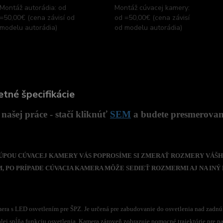
Montáž autorádia: od
Montáž cúvacej kamery:
=50,00€ (cena závisí od
od =50,00€ (cena závisí
modelu autorádia)
od modelu autorádia)
tné špecifikácie
našej práce - stačí kliknúť
SEM
a budete presmerovaný
 KÚPOU CÚVACEJ KAMERY VÁS POPROSÍME SI ZMERAŤ ROZMERY VÁŠH
 PO PRÍPADE CÚVACIA KAMERA MÔŽE SEDIEŤ ROZMERMI AJ NA INÝ 
era s LED osvetlením pre ŠPZ. Je určená pre zabudovanie do osvetlenia nad zadn
lej spĺňa funkciu osvetlenia. Kamera zároveň zobrazuje pomocné trajektórie pre p