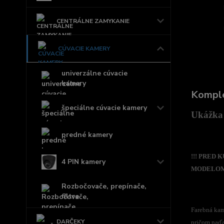
CENTRÁLNE ZAMYKANIE
CÚVACIE KAMERY
univerzálne cúvacie
kamery
Komple
špeciálne cúvacie kamery
Ukážka 
predné kamery
!!! PRED
4 PIN kamery
MODELOM,
Rozbočovače, prepínače,
filtre
Farebná kam
DARČEKY
pričom naďa