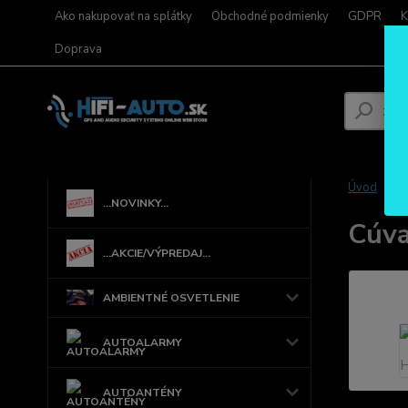
Ako nakupovať na splátky
Obchodné podmienky
GDPR
K
Doprava
Úvod
...NOVINKY...
Cúva
...AKCIE/VÝPREDAJ...
AMBIENTNÉ OSVETLENIE
AUTOALARMY
AUTOANTÉNY