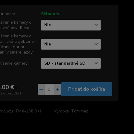
tupnosť
Skladom
šírenie kamery o
davné osvetlenie
šírenie kamery o
amické trajektórie -
áčanie čiar pri
aní v smere jazdy
líšenie kamery
,00 €
/
ks
Pridať do košíka
71 €
bez DPH
roduktu:
TMX-138 D+I
Výrobca:
TomiMax