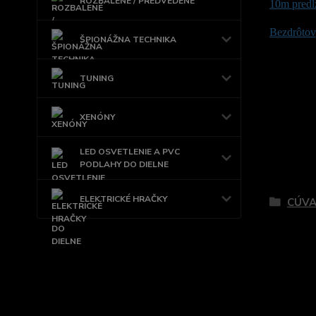
ROZBALENÉ / PREDVEDENÉ
10m predl
Bezdrôtový
ŠPIONÁŽNA TECHNIKA
TUNING
XENÓNY
LED OSVETLENIE A PVC
PODLAHY DO DIELNE
Tovar 
ELEKTRICKÉ HRAČKY
CÚVA