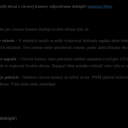
nejší obraz z cúvacej kamery odporúčame dokúpiť
napájací filter
.
lter pre cúvaciu kameru zlepšuje kvalitu obrazu tým, že:
e rušenie
– V mnohých autách sa môže vyskytovať kolísanie napätia alebo elektr
ých súčiastok. Toto rušenie môže spôsobovať zrnenie, pruhy alebo blikanie obr
je napätie
– Cúvacie kamery často potrebujú stabilné napájanie (zvyčajne 12V).
ôže to ovplyvniť kvalitu obrazu. Napájací filter pomáha vyhladiť tieto výkyvy a
je pulzácie
– Niektoré cúvacie kamery sú citlivé na tzv. PWM (pulznú šírkovú
brazu. Filter tento efekt zmierňuje.
dokúpiť: