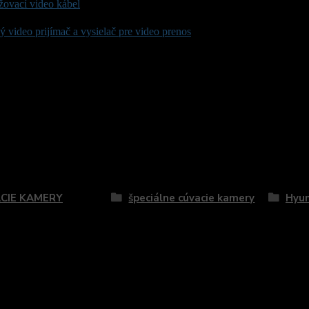
žovací video kábel
 video prijímač a vysielač pre video prenos
zaradený v kategóriách
CIE KAMERY
špeciálne cúvacie kamery
Hyu