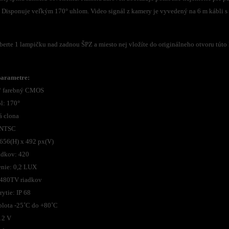
 Disponuje veľkým 170° uhlom. Video signál z kamery je vyvedený na 6 m kábli
erte 1 lampičku nad zadnou ŠPZ a miesto nej vložíte do originálneho otvoru túto
parametre:
3“ farebný CMOS
l: 170°
á clona
 NTSC
 656(H) x 492 px(V)
adkov: 420
enie: 0,2 LUX
 480TV riadkov
ytie: IP 68
plota -25˚C do +80˚C
12 V