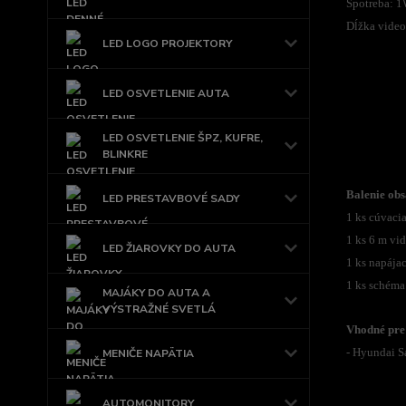
Spotreba: 
Dĺžka video
LED LOGO PROJEKTORY
LED OSVETLENIE AUTA
LED OSVETLENIE ŠPZ, KUFRE,
BLINKRE
Balenie obs
LED PRESTAVBOVÉ SADY
1 ks cúvaci
1 ks 6 m vi
LED ŽIAROVKY DO AUTA
1 ks napájac
1 ks schéma
MAJÁKY DO AUTA A
VÝSTRAŽNÉ SVETLÁ
Vhodné pre
- Hyundai S
MENIČE NAPÄTIA
AUTOMONITORY