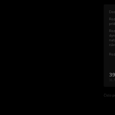
Dos
Roz
prí
Roz
dyn
nat
cúv
Roz
39
31,
Číslo p