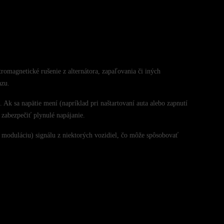
omagnetické rušenie z alternátora, zapaľovania či iných
azu.
 Ak sa napätie mení (napríklad pri naštartovaní auta alebo zapnutí
 zabezpečiť plynulé napájanie.
 moduláciu) signálu z niektorých vozidiel, čo môže spôsobovať