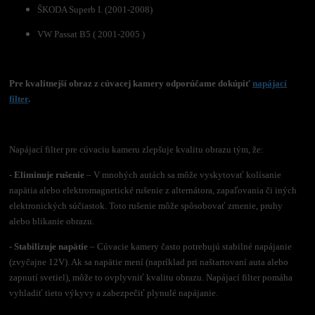
ŠKODA Superb I. (2001-2008)
VW Passat B5 ( 2001-2005 )
Pre kvalitnejší obraz z cúvacej kamery odporúčame dokúpiť
napájací
filter
.
Napájací filter pre cúvaciu kameru zlepšuje kvalitu obrazu tým, že:
- Eliminuje rušenie
– V mnohých autách sa môže vyskytovať kolísanie
napätia alebo elektromagnetické rušenie z alternátora, zapaľovania či iných
elektronických súčiastok. Toto rušenie môže spôsobovať zrnenie, pruhy
alebo blikanie obrazu.
- Stabilizuje napätie
– Cúvacie kamery často potrebujú stabilné napájanie
(zvyčajne 12V). Ak sa napätie mení (napríklad pri naštartovaní auta alebo
zapnutí svetiel), môže to ovplyvniť kvalitu obrazu. Napájací filter pomáha
vyhladiť tieto výkyvy a zabezpečiť plynulé napájanie.