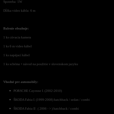
Spotreba: 1W
Dĺžka video kábla: 6 m
Balenie obsahuje:
1 ks cúvacia kamera
1 ks 6 m video kábel
1 ks napájací kábel
1 ks schéma +
návod na použitie v slovenskom jazyku
Vhodné pre automobily:
PORSCHE Cayenne I. (2002-2010)
ŠKODA Fabia I. (1999-2008) hatchback / sedan / combi
ŠKODA Fabia II . ( 2006 - > ) hatchback / combi