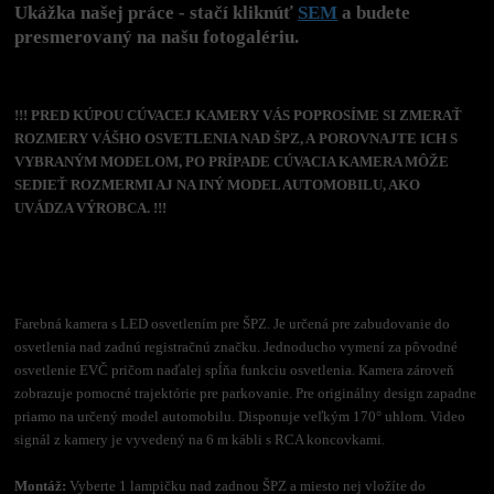
Ukážka našej práce - stačí kliknúť
SEM
a budete
presmerovaný na našu fotogalériu.
!!! PRED KÚPOU CÚVACEJ KAMERY VÁS POPROSÍME SI ZMERAŤ
ROZMERY VÁŠHO OSVETLENIA NAD ŠPZ, A POROVNAJTE ICH S
VYBRANÝM MODELOM, PO PRÍPADE CÚVACIA KAMERA MÔŽE
SEDIEŤ ROZMERMI AJ NA INÝ MODEL AUTOMOBILU, AKO
UVÁDZA VÝROBCA. !!!
Farebná kamera s LED osvetlením pre ŠPZ. Je určená pre zabudovanie do
osvetlenia nad zadnú registračnú značku. Jednoducho vymení za pôvodné
osvetlenie EVČ pričom naďalej spĺňa funkciu osvetlenia. Kamera zároveň
zobrazuje pomocné trajektórie pre parkovanie. Pre originálny design zapadne
priamo na určený model automobilu. Disponuje veľkým 170° uhlom. Video
signál z kamery je vyvedený na 6 m kábli s RCA koncovkami.
Montáž:
Vyberte 1 lampičku nad zadnou ŠPZ a miesto nej vložíte do