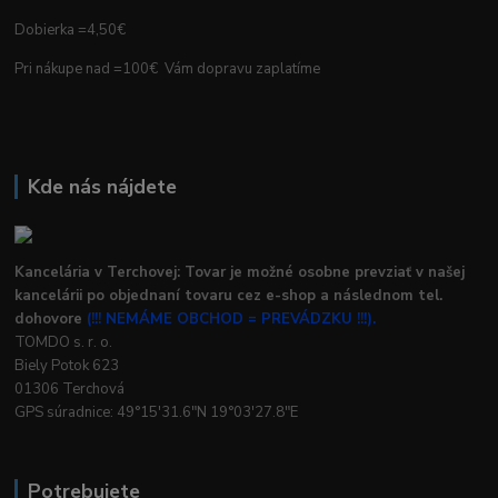
Dobierka =4,50€
Pri nákupe nad =100€ Vám dopravu zaplatíme
Kde nás nájdete
Kancelária v Terchovej: Tovar je možné osobne prevziať v našej
kancelárii po objednaní tovaru cez e-shop a následnom tel.
dohovore
(!!! NEMÁME OBCHOD = PREVÁDZKU !!!).
TOMDO s. r. o.
Biely Potok 623
01306 Terchová
GPS súradnice: 49°15'31.6"N 19°03'27.8"E
Potrebujete