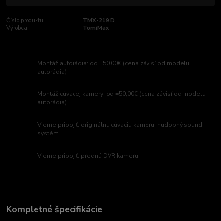
Číslo produktu:
TMX-219 D
Výrobca:
TomiMax
Montáž autorádia: od =50,00€ (cena závisí od modelu
autorádia)
Montáž cúvacej kamery: od =50,00€ (cena závisí od modelu
autorádia)
Vieme pripojiť: originálnu cúvaciu kameru, hudobný sound
systém
Vieme pripojiť: prednú DVR kameru
Kompletné špecifikácie