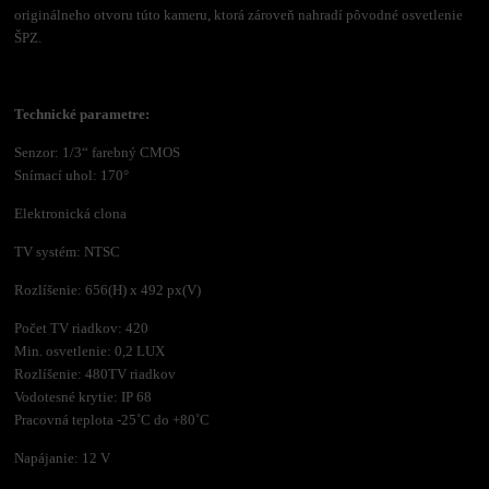
originálneho otvoru túto kameru, ktorá zároveň nahradí pôvodné osvetlenie
ŠPZ.
Technické parametre:
Senzor: 1/3“ farebný CMOS
Snímací uhol: 170°
Elektronická clona
TV systém: NTSC
Rozlíšenie: 656(H) x 492 px(V)
Počet TV riadkov: 420
Min. osvetlenie: 0,2 LUX
Rozlíšenie: 480TV riadkov
Vodotesné krytie: IP 68
Pracovná teplota -25˚C do +80˚C
Napájanie: 12 V