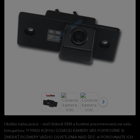
Ukážka našej práce - stačí kliknúť SEM a budete presmerovaný na našu
fotogalériu. !!! PRED KÚPOU CÚVACEJ KAMERY VÁS POPROSÍME SI
ZMERAŤ ROZMERY VÁŠHO OSVETLENIA NAD ŠPZ, A POROVNAJTE ICH