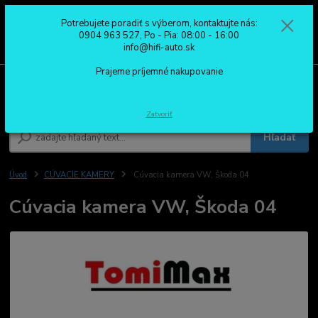
Potrebujete poradiť s výberom, kontaktujte nás:
0
ks
0904 963 527
0904 963 527, Po - Pia: 08:00 - 16:00
za
0,00 €
Po - Pia: 08:00 - 16:00
info@hifi-auto.sk
Prajeme príjemné nakupovanie
Menu
Zatvoriť
Hľadať
Úvod
CÚVACIE KAMERY
Cúvacia kamera VW, Škoda 04
Cúvacia kamera VW, Škoda 04