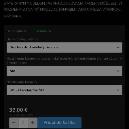
S VYBRANÝM MODELOM, PO PRÍPADE CÚVACIA KAMERA MÔŽE SEDIEŤ
ROZMERMI AJ NA INÝ MODEL AUTOMOBILU, AKO UVÁDZA VÝROBCA...
celý popis
Dostupnosť
Skladom
Bezdrôtový prenos
Rozšírenie kamery o dynamické trajektórie - natáčanie čiar pri cúvaní v
smere jazdy
Rozlíšenie kamery
39,00 €
/
ks
31,71 €
bez DPH
Pridať do košíka