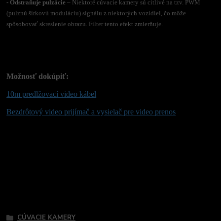
- Odstraňuje pulzácie
– Niektoré cúvacie kamery sú citlivé na tzv. PWM
(pulznú šírkovú moduláciu) signálu z niektorých vozidiel, čo môže
spôsobovať skreslenie obrazu. Filter tento efekt zmierňuje.
Možnosť dokúpiť:
10m predlžovací video kábel
Bezdrôtový video prijímač a vysielač pre video prenos
Tovar zaradený v kategóriách
CÚVACIE KAMERY