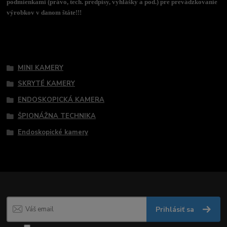
podmienkami (právo, tech. predpisy, vyhlášky a pod.) pre prevádzkovanie
výrobkov v danom štáte!!!
Tovar zaradený v kategóriách
MINI KAMERY
SKRYTÉ KAMERY
ENDOSKOPICKÁ KAMERA
ŠPIONÁŽNA TECHNIKA
Endoskopické kamery
Prihlásiť sa