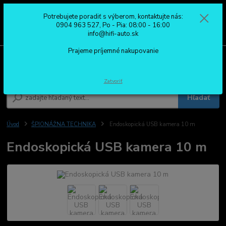
Potrebujete poradiť s výberom, kontaktujte nás:
0
ks
0904 963 527
0904 963 527, Po - Pia: 08:00 - 16:00
za
0,00 €
Po - Pia: 08:00 - 16:00
info@hifi-auto.sk
Prajeme príjemné nakupovanie
Menu
Zatvoriť
Hľadať
Úvod
ŠPIONÁŽNA TECHNIKA
Endoskopická USB kamera 10 m
Endoskopická USB kamera 10 m