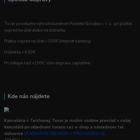
Tovar posielame výhrade kuriérom Packeta Slovakia s. r. o. pri platbe
vopred na účet alebo na dobierku.
Platba vopred na účet =3,50€ (Internet banking)
Dobierka =4,50€
Pri nákupe nad =100€ Vám dopravu zaplatíme
Kde nás nájdete
Kancelária v Terchovej: Tovar je možné osobne prevziať v našej
kancelárii po objednaní tovaru cez e-shop a následnom tel.
dohovore
(!!! NEMÁME OBCHOD = PREVÁDZKU !!!).