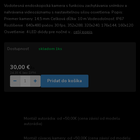
Vodotesná endoskopická kamera s funkciou zachytávania snímkov a
nahrávania videozáznamu s nastaviteľnou silou osvetlenia. Popis:
Priemer kamery: 14,5 mm Celková dĺžka: 10 m Vodeodolnosť: IP67
Rozlíšenie : 640x480 pixlov, 30 fps, 352x288, 320x240, 176x144, 160x120
Osvetlenie: 4 LED diódy pre nočné v...
celý popis
Dostupnosť
skladom 1ks
30,00 €
/
ks
24,39 €
bez DPH
Pridať do košíka
Montáž autorádia: od =50,00€ (cena závisí od modelu
autorádia)
Montáž cúvacej kamery: od =50,00€ (cena závisí od modelu