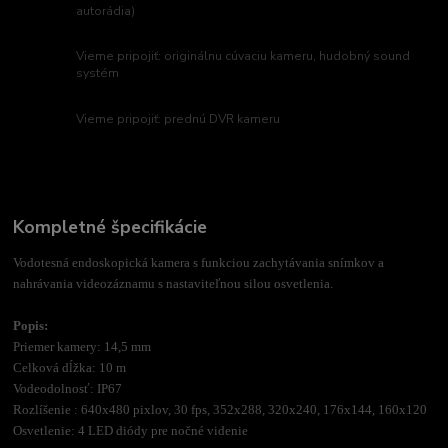
autorádia)
Vieme pripojiť: originálnu cúvaciu kameru, hudobný sound
systém
Vieme pripojiť: prednú DVR kameru
Kompletné špecifikácie
Vodotesná endoskopická kamera s funkciou zachytávania snímkov a
nahrávania videozáznamu s nastaviteľnou silou osvetlenia.
Popis:
Priemer kamery: 14,5 mm
Celková dĺžka: 10 m
Vodeodolnosť: IP67
Rozlíšenie : 640x480 pixlov, 30 fps, 352x288, 320x240, 176x144, 160x120
Osvetlenie: 4 LED diódy pre nočné videnie