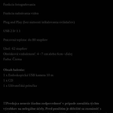
Funkcia fotografovania
Funkcia nahrávania videa
Plug and Play (bez nutnosti inštalovania ovládačov)
USB 2.0/ 1.1
Pracovná teplota: do 80 stupňov
Uhol: 62 stupňov
Ohnisková vzdialenosť: 4 - 7 cm alebo 6cm - ďalej
Farba: Čierna
Obsah balenia:
1 x Endoskopická USB kamera 10 m
1 x CD
1 x Užívateľská príručka
!!!Predajca nenesie žiadnu zodpovednosť v prípade zneužitia týchto
výrobkov na nelegálne účely. Pred použitím je dôležité sa zoznámiť s