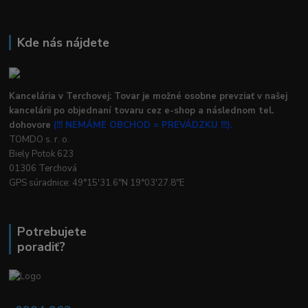
Kde nás nájdete
Kancelária v Terchovej: Tovar je možné osobne prevziať v našej
kancelárii po objednaní tovaru cez e-shop a následnom tel.
dohovore
(!!! NEMÁME OBCHOD = PREVÁDZKU !!!).
TOMDO s. r. o.
Biely Potok 623
01306 Terchová
GPS súradnice: 49°15'31.6"N 19°03'27.8"E
Potrebujete
poradiť?