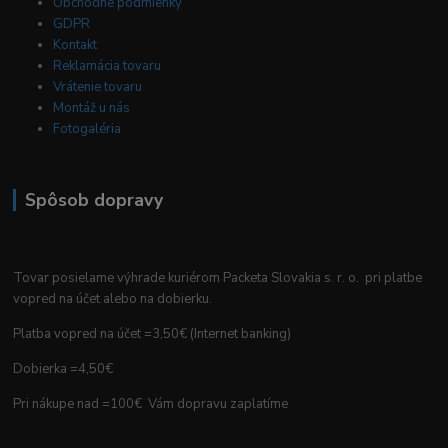
Obchodné podmienky
GDPR
Kontakt
Reklamácia tovaru
Vrátenie tovaru
Montáž u nás
Fotogaléria
Spôsob dopravy
Tovar posielame výhrade kuriérom Packeta Slovakia s. r. o. pri platbe
vopred na účet alebo na dobierku.
Platba vopred na účet =3,50€ (Internet banking)
Dobierka =4,50€
Pri nákupe nad =100€ Vám dopravu zaplatíme