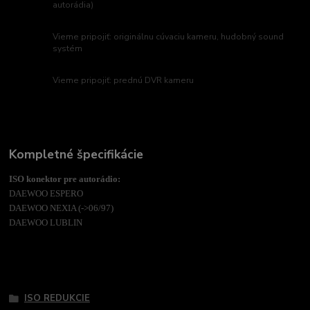
autorádia)
Vieme pripojiť: originálnu cúvaciu kameru, hudobný sound
systém
Vieme pripojiť: prednú DVR kameru
Kompletné špecifikácie
ISO konektor pre autorádio:
DAEWOO ESPERO
DAEWOO NEXIA (->06/97)
DAEWOO LUBLIN
Tovar zaradený v kategóriách
ISO REDUKCIE