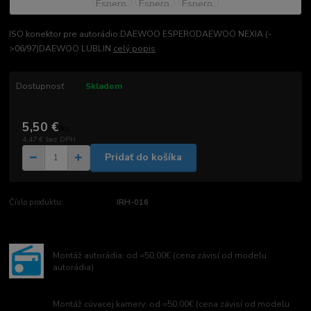
ISO konektor pre autorádio:DAEWOO ESPERODAEWOO NEXIA (-
>06/97)DAEWOO LUBLIN
celý popis
Dostupnosť
Skladom
5,50 €
/
ks
4,47 €
bez DPH
Pridať do košíka
Číslo produktu:
IRH-016
Montáž autorádia: od =50,00€ (cena závisí od modelu
autorádia)
Montáž cúvacej kamery: od =50,00€ (cena závisí od modelu