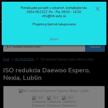
Potrebujete poradiť s výberom, kontaktujte nás:
0
ks
0904 963 527
0904 963 527, Po - Pia: 08:00 - 16:00
za
0,00 €
Po - Pia: 08:00 - 16:00
info@hifi-auto.sk
Prajeme príjemné nakupovanie
Menu
Zatvoriť
Hľadať
Úvod
ISO REDUKCIE
ISO redukcia Daewoo Espero, Nexia, Lublin
ISO redukcia Daewoo Espero,
Nexia, Lublin