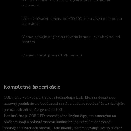
Montáž autorádia: od =50,00€ (cena závisí od modelu
autorádia)
Montáž cúvacej kamery: od =50,00€ (cena závisí od modelu
autorádia)
Vieme pripojiť: originálnu cúvaciu kameru, hudobný sound
systém
Vieme pripojiť: prednú DVR kameru
Kompletné špecifikácie
COB ( chip - on - board ) je nová technológia LED, ktorá sa dostáva do
masovej produkcie a v budúcnosti sa s ňou budeme stretávať čoraz častejšie,
pretože nahradí staršia generácia LED.
Konštrukčne je COB LED tvorená jednotlivými čipy, umiestnenými na
plošnom spoji a pokrytá vrstvou luminoforu, vytvárajúci dohromady
homogénnu svietiacu plochu. Tieto moduly potom vyžarujú svetlo takmer