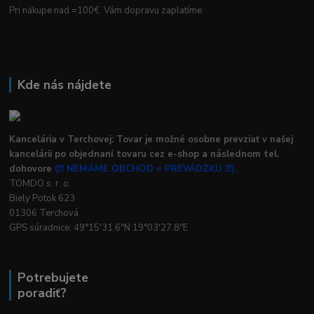
Pri nákupe nad =100€ Vám dopravu zaplatíme
Kde nás nájdete
Kancelária v Terchovej: Tovar je možné osobne prevziať v našej
kancelárii po objednaní tovaru cez e-shop a následnom tel.
dohovore
(!!! NEMÁME OBCHOD = PREVÁDZKU !!!).
TOMDO s. r. o.
Biely Potok 623
01306 Terchová
GPS súradnice: 49°15'31.6"N 19°03'27.8"E
Potrebujete
poradiť?