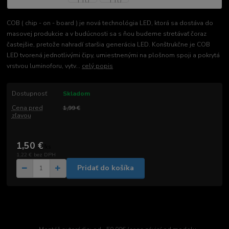
COB ( chip - on - board ) je nová technológia LED, ktorá sa dostáva do
masovej produkcie a v budúcnosti sa s ňou budeme stretávať čoraz
častejšie, pretože nahradí staršia generácia LED. Konštrukčne je COB
LED tvorená jednotlivými čipy, umiestnenými na plošnom spoji a pokrytá
vrstvou luminoforu, vytv...
celý popis
Dostupnosť
Skladom
Cena pred
1,99 €
zľavou
1,50 €
/
ks
1,22 €
bez DPH
Pridať do košíka