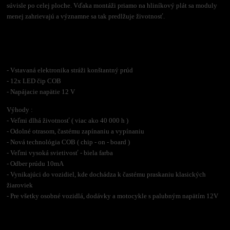
súvisle po celej ploche. Vďaka montáži priamo na hliníkový plát sa moduly
menej zahrievajú a významne sa tak predlžuje životnosť.
- Vstavaná elektronika stráži konštantný prúd
- 12x LED čip COB
- Napájacie napätie 12 V
Výhody :
- Veľmi dlhá životnosť ( viac ako 40 000 h )
- Odolné otrasom, častému zapínaniu a vypínaniu
- Nová technológia COB ( chip - on - board )
- Veľmi vysoká svietivosť
- biela farba
- Odber prúdu 10mA
- Vynikajúci do vozidiel, kde dochádza k častému praskaniu klasických
žiaroviek
- Pre všetky osobné vozidlá, dodávky a motocykle s palubným napätím 12V