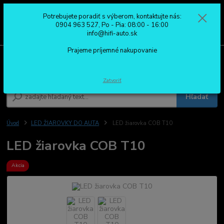
Potrebujete poradiť s výberom, kontaktujte nás:
0
ks
0904 963 527
0904 963 527, Po - Pia: 08:00 - 16:00
za
0,00 €
Po - Pia: 08:00 - 16:00
info@hifi-auto.sk
Prajeme príjemné nakupovanie
Menu
Zatvoriť
Hľadať
Úvod
LED ŽIAROVKY DO AUTA
LED žiarovka COB T10
LED žiarovka COB T10
Akcia