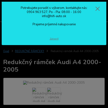
Potrebujete poradiť s výberom, kontaktujte nás:
0
ks
0904 963 527
0904 963 527, Po - Pia: 08:00 - 16:00
za
0,00 €
Po - Pia: 08:00 - 16:00
info@hifi-auto.sk
Prajeme príjemné nakupovanie
Menu
Hľadať
Zatvoriť
Úvod
REDUKČNÉ RÁMČEKY
Redukčný rámček Audi A4 2000-2005
Redukčný rámček Audi A4 2000-
2005