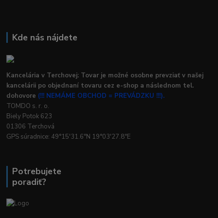
Kde nás nájdete
Kancelária v Terchovej: Tovar je možné osobne prevziať v našej
kancelárii po objednaní tovaru cez e-shop a následnom tel.
dohovore
(!!! NEMÁME OBCHOD = PREVÁDZKU !!!).
TOMDO s. r. o.
Biely Potok 623
01306 Terchová
GPS súradnice: 49°15'31.6"N 19°03'27.8"E
Potrebujete
poradiť?