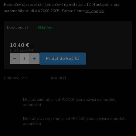
Redukčný plastový rámček určený na inštaláciu 1DIN autorádia pre
automobily: Audi A4 2000-2005 Farba: čierna
celý popis
Dostupnosť
Skladom
10,40 €
/
ks
8,46 €
bez DPH
Pridať do košíka
Číslo produktu:
RRH-011
Montáž autorádia: od =50,00€ (cena závisí od modelu
autorádia)
Montáž cúvacej kamery: od =50,00€ (cena závisí od modelu
autorádia)