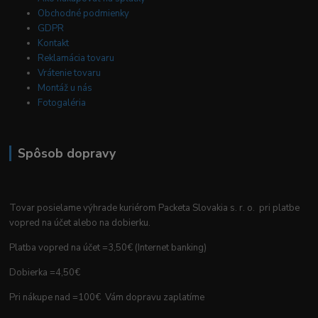
Obchodné podmienky
GDPR
Kontakt
Reklamácia tovaru
Vrátenie tovaru
Montáž u nás
Fotogaléria
Spôsob dopravy
Tovar posielame výhrade kuriérom Packeta Slovakia s. r. o. pri platbe
vopred na účet alebo na dobierku.
Platba vopred na účet =3,50€ (Internet banking)
Dobierka =4,50€
Pri nákupe nad =100€ Vám dopravu zaplatíme