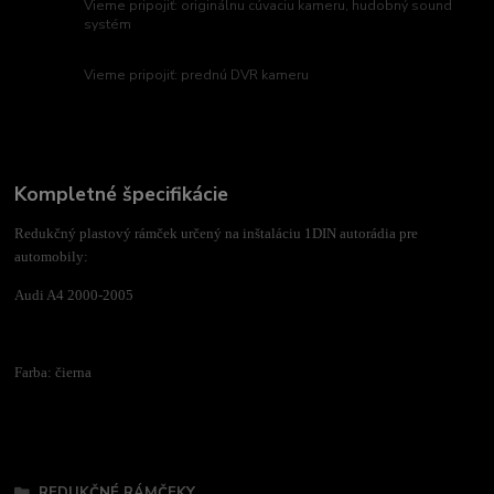
Vieme pripojiť: originálnu cúvaciu kameru, hudobný sound
systém
Vieme pripojiť: prednú DVR kameru
Kompletné špecifikácie
Redukčný plastový rámček určený na inštaláciu 1DIN autorádia pre
automobily:
Audi A4 2000-2005
Farba: čierna
Tovar zaradený v kategóriách
REDUKČNÉ RÁMČEKY