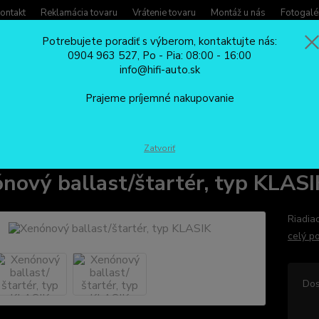
ontakt
Reklamácia tovaru
Vrátenie tovaru
Montáž u nás
Fotogalé
Potrebujete poradiť s výberom, kontaktujte nás:
0904 963 527, Po - Pia: 08:00 - 16:00
Potreb
info@hifi-auto.sk
Zavola
Hľadať
0904
Prajeme príjemné nakupovanie
Po - Pi
XENÓNY
Príslušenstvo ku xenónom
Xenónový ballast/štartér, typ K
Zatvoriť
nový ballast/štartér, typ KLASI
Riadia
celý p
Dos