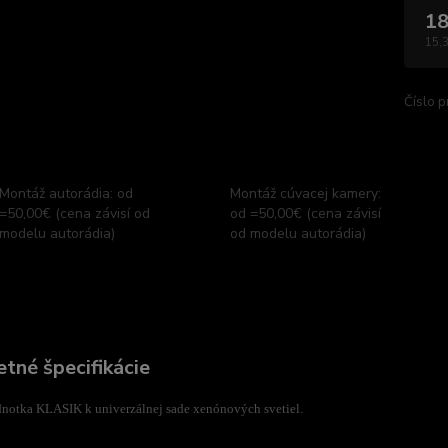
18
15,
Číslo p
Montáž autorádia: od
Montáž cúvacej kamery:
=50,00€ (cena závisí od
od =50,00€ (cena závisí
modelu autorádia)
od modelu autorádia)
tné špecifikácie
dnotka KLASIK k univerzálnej sade xenónových svetiel.