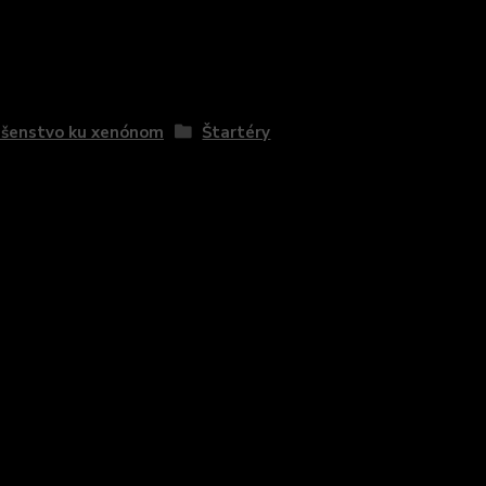
zaradený v kategóriách
ušenstvo ku xenónom
Štartéry