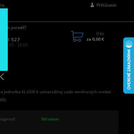
ria
Prihlásenie
ujete poradiť?
jte.
0
ks
za
0,00 €
 963 527
a: 08:00 - 16:00
LASIK
K
ca jednotka KLASIK k univerzálnej sade xenónových svetiel.
opis
tupnosť
Skladom