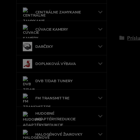
CENTRÁLNE ZAMYKANIE
Tovar 
CÚVACIE KAMERY
Prísl
DARČEKY
DOPLNKOVÁ VÝBAVA
DVB T/DAB TUNERY
FM TRANSMITTRE
HUDOBNÉ
ADAPTÉRY/REDUKCIE
HALOGÉNOVÉ ŽIAROVKY