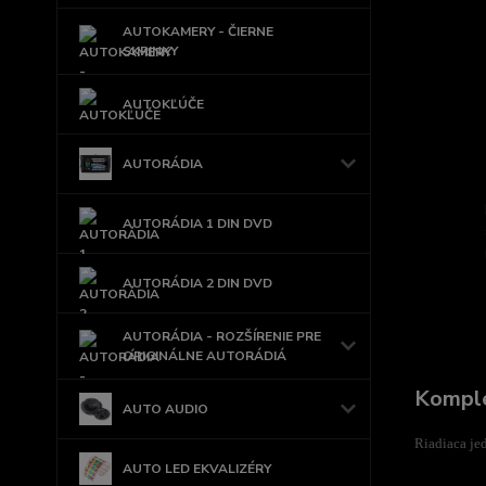
AUTOKAMERY - ČIERNE
SKRINKY
AUTOKĽÚČE
AUTORÁDIA
AUTORÁDIA 1 DIN DVD
AUTORÁDIA 2 DIN DVD
AUTORÁDIA - ROZŠÍRENIE PRE
ORIGINÁLNE AUTORÁDIÁ
Komple
AUTO AUDIO
Riadiaca je
AUTO LED EKVALIZÉRY