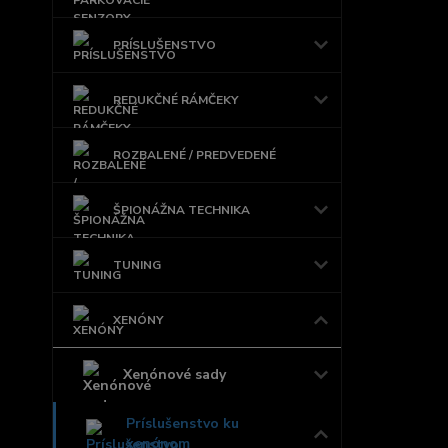
PRÍSLUŠENSTVO
REDUKČNÉ RÁMČEKY
ROZBALENÉ / PREDVEDENÉ
ŠPIONÁŽNA TECHNIKA
TUNING
XENÓNY
Xenónové sady
Príslušenstvo ku
xenónom