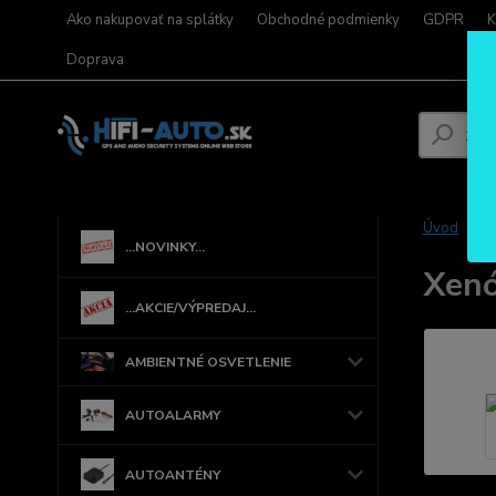
Ako nakupovať na splátky
Obchodné podmienky
GDPR
K
Doprava
Úvod
...NOVINKY...
Xenó
...AKCIE/VÝPREDAJ...
AMBIENTNÉ OSVETLENIE
AUTOALARMY
AUTOANTÉNY