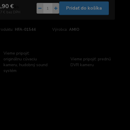
,90 €
/
ks
Pridať do košíka
37 €
bez DPH
roduktu:
HFA-01544
Výrobca:
AMIO
Vieme pripojiť:
originálnu cúvaciu
Vieme pripojiť: prednú
kameru, hudobný sound
DVR kameru
systém