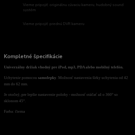
Vieme pripojiť: originálnu cúvaciu kameru, hudobný sound
systém
Vieme pripojiť: prednú DVR kameru
Kompletné špecifikácie
Univerzálny držiak vhodný pre iPod, mp3, PDA alebo mobilný telefón.
Uchytenie pomocou
samolepky
. Možnosť nastavenia šírky uchytenia od 42
mm do 62 mm.
Je otočný, pre lepšie nastavenie polohy - možnosť otáčať až o 360° so
sklonom 45°.
Farba: čierna
Tovar zaradený v kategóriách