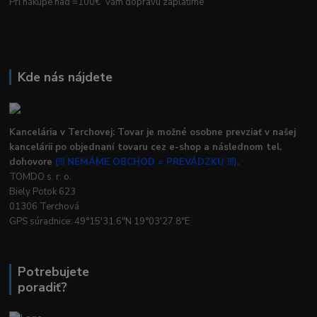
Pri nákupe nad =100€ Vám dopravu zaplatíme
Kde nás nájdete
Kancelária v Terchovej: Tovar je možné osobne prevziať v našej
kancelárii po objednaní tovaru cez e-shop a následnom tel.
dohovore
(!!! NEMÁME OBCHOD = PREVÁDZKU !!!).
TOMDO s. r. o.
Biely Potok 623
01306 Terchová
GPS súradnice: 49°15'31.6"N 19°03'27.8"E
Potrebujete
poradiť?