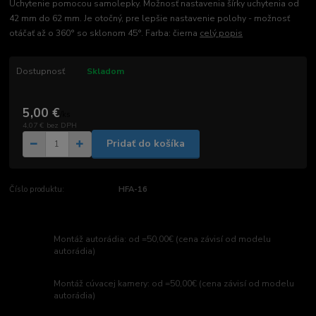
Uchytenie pomocou samolepky. Možnosť nastavenia šírky uchytenia od
42 mm do 62 mm. Je otočný, pre lepšie nastavenie polohy - možnosť
otáčať až o 360° so sklonom 45°. Farba: čierna
celý popis
Dostupnosť
Skladom
5,00 €
/
ks
4,07 €
bez DPH
Pridať do košíka
Číslo produktu:
HFA-16
Montáž autorádia: od =50,00€ (cena závisí od modelu
autorádia)
Montáž cúvacej kamery: od =50,00€ (cena závisí od modelu
autorádia)