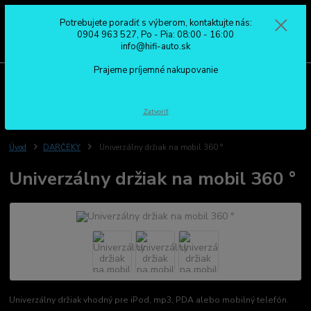
Potrebujete poradiť s výberom, kontaktujte nás:
0
ks
0904 963 527
0904 963 527, Po - Pia: 08:00 - 16:00
za
0,00 €
Po - Pia: 08:00 - 16:00
info@hifi-auto.sk
Prajeme príjemné nakupovanie
Menu
Hľadať
Zatvoriť
Úvod
DARČEKY
Univerzálny držiak na mobil 360 °
Univerzálny držiak na mobil 360 °
Univerzálny držiak vhodný pre iPod, mp3, PDA alebo mobilný telefón.